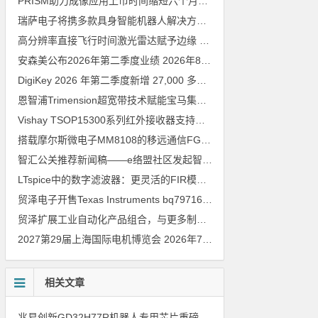
PRISM助力成像应用上市时间缩短六个月，实战指南一文解读
202
瑞萨电子将携多款具身智能机器人解决方案，首次亮相2026中国具身智能机器人产业大会
高分辨率直接飞行时间激光雷达赋予边缘 AI 空间感知能力
2026年8
安森美公布2026年第二季度业绩
2026年8月6日
DigiKey 2026 年第二季度新增 27,000 多种现货零件和 104 家供应商
恩智浦Trimension超宽带技术赋能宝马集团Digital Key Plus及生命体存在检测功能
Vishay TSOP15300系列红外接收器支持所有主流遥控代码
2026年
搭载摩尔斯微电子MM8108的移远通信FGH200M Wi-Fi HaLow模组 现已通过四项国际认证 可投入量产
智汇公关推荐新闻稿——e络盟社区发起智能家居与医疗设计挑战赛
LTspice中的数字滤波器：更灵活的FIR模型
2026年8月3日
贸泽电子开售Texas Instruments bq79716b-Q1汽车级16节电池监测器，可精确估算电动汽车续航里程
贸泽扩展工业自动化产品组合，与更多制造商合作以支持新一代系统
2027第29届上海国际电机博览会
2026年7月30日
相关文章
兆易创新GD32H77R机器人专用芯片重磅亮相，精准赋能伺服驱动与关节控制