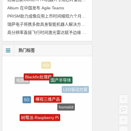
Altium 在中国发布 Agile Teams
PRISM助力成像应用上市时间缩短六个月，实战指南一文解读
瑞萨电子将携多款具身智能机器人解决方案，首次亮相2026中国具身智能机器人产业大会
高分辨率直接飞行时间激光雷达赋予边缘 AI 空间感知能力
热门标签
Blackfin处理器
国产半导体
电路图
LED驱动方案
裸视三维产品
5G
homekit
电气光伏
树莓派-Raspberry Pi
嵌入式
国产芯片