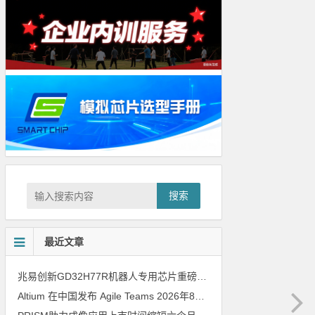
搜索
最近文章
兆易创新GD32H77R机器人专用芯片重磅亮相，精准赋能伺服驱动与关节控制
Altium 在中国发布 Agile Teams
2026年8月6日