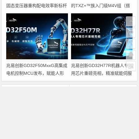
固态变压器重构配电效率新标杆
的TXZ+™族入门级M4V组（搭
载Arm Cortex‑M4内核的标准微
控制器）工程样品
兆易创新GD32F50MxxG高集成
兆易创新GD32H77R机器人专
电机控制MCU发布，赋能人形
用芯片重磅亮相，精准赋能伺服
机器人关节驱动革新
驱动与关节控制
上一篇
下一篇
PCB厂积极筹资谋发展 祥裕统盟翔升宇环蓄势待发
台达HMI&PLC在自动泡塑成型机中的应用
文章导航
Copyright © 2026 电子通 版权所有. 备案号：
京ICP备
17050710号-3