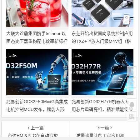
大联大诠鼎集团携手Infineon以
东芝开始出货面向系统控制应用
固态变压器重构配电效率新标杆
的TXZ+™族入门级M4V组（搭
载Arm Cortex‑M4内核的标准微
控制器）工程样品
兆易创新GD32F50MxxG高集成
兆易创新GD32H77R机器人专
电机控制MCU发布，赋能人形
用芯片重磅亮相，精准赋能伺服
机器人关节驱动革新
驱动与关节控制
上一篇
下一篇
台达HMI&PLC在自动泡塑成型机中的应用
质量流量计的工程应用和维护