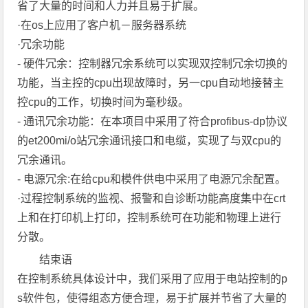
省了大量的时间和人力并且易于扩展。
·在os上应用了客户机－服务器系统
·冗余功能
- 硬件冗余：控制器冗余系统可以实现双控制冗余切换的
功能，当主控的cpu出现故障时，另一cpu自动地接替主
控cpu的工作，切换时间为毫秒级。
- 通讯冗余功能：在本项目中采用了符合profibus-dp协议
的et200mi/o站冗余通讯接口和电缆，实现了与双cpu的
冗余通讯。
- 电源冗余:在给cpu和模件供电中采用了电源冗余配置。
·过程控制系统的监视、报警和自诊断功能高度集中在crt
上和在打印机上打印，控制系统可在功能和物理上进行
分散。
结束语
在控制系统具体设计中，我们采用了应用于电站控制的p
s软件包，使得组态方便合理，易于扩展并节省了大量的