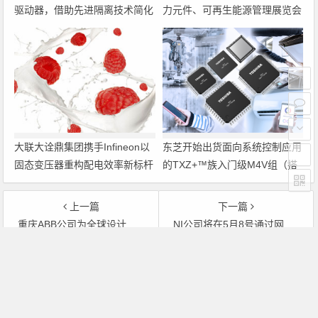
驱动器，借助先进隔离技术简化
力元件、可再生能源管理展览会
电源设计
暨研讨会
大联大诠鼎集团携手Infineon以
东芝开始出货面向系统控制应用
固态变压器重构配电效率新标杆
的TXZ+™族入门级M4V组（搭
载Arm Cortex‑M4内核的标准微
控制器）工程样品
上一篇
下一篇
重庆ABB公司为全球设计变压器
NI公司将在5月8号通过网络举办自动化测试峰会
文章导航
Copyright © 2026 电子通 版权所有. 备案号：
京ICP备
17050710号-3