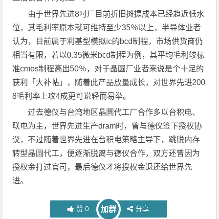
由于世界先进8吋厂目前折旧摊提成本已经趋近低水
位，其毛利率原本就可维持至少35％以上，半导体业者
认为，目前属于利基型模拟ic的bcd制程，市场供货商仍
相当有限，若以0.35微米bcd制程为例，其平均毛利较标
准cmos制程高出50％，对于晶圆厂业者来说是个十足的
获利「大补帖」，随着此产品放量成长，对世界先进200
8毛利率上攻4成更可说轻而易举。
过去德仪与台湾地区晶圆代工厂合作多以台积电、
联电为主，世界先进生产dram时，曾与德仪签下授权协
议，不过随着世界先进在台积电策略主导下，跳脱内存
转型晶圆代工，便逐渐脱离与德仪合作，双方还曾因为
授权金打过官司，最后德仪才将授权金退还给世界先
进。
赞
0
分享
加群