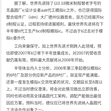
据了解，世界先进除了以0.18微米制程替老字号的
无晶圆厂ic设计业者aati代工模拟ic之外，也已获得国际
整合组件厂（idm）大厂德州仪器首肯，双方已经展开bc
d制程认证，过程若持续进展顺利，最快世界先进将在下
半年替ti代工生产bcd制程模拟ic。不过由于ti过去对于模
拟ic委外代
工向来偏保守，加上世界先进才刚跨入此领域，预
估即使2007年ti订单下半年放量成长，对2007的营收贡
献仍属有限，预料最大贡献将从2008年开始。
半导体业内人士分析，2006年第三季起德仪模拟ic
的6吋厂及部分供应新产品的8吋厂，就呈现产能满载，
还曾一度发生模拟ic交货吃紧的状况，交期延长至8周以
上，不过当时德仪澄清，将会对此情况做出立即改善，
同时也将动用其全球晶圆代工架构，调配产能做出最佳
因应方案，预料当时，德仪应已将世界先进纳入晶圆代
工洽谈合作对象之一。