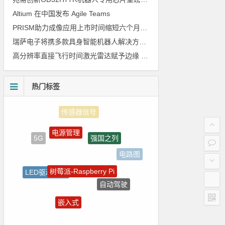
Altium 在中国发布 Agile Teams
PRISM助力成像应用上市时间缩短六个月，实战指南一文解读
瑞萨电子将携多款具身智能机器人解决方案，首次亮相2026中国具身智能机器人产业大会
高分辨率直接飞行时间激光雷达赋予边缘 AI 空间感知能力
热门标签
电源管理
强国之列
5G
电路图
树莓派-Raspberry Pi
LED驱动方案
自动驾驶
国产芯片
嵌入式
ADI
Atmel