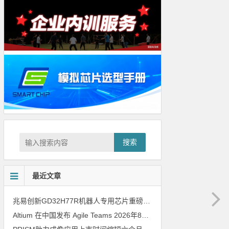
搜索
最近文章
兆易创新GD32H77R机器人专用芯片重磅亮相，精准赋能伺服驱动与关节控制
Altium 在中国发布 Agile Teams
2026年8月6日