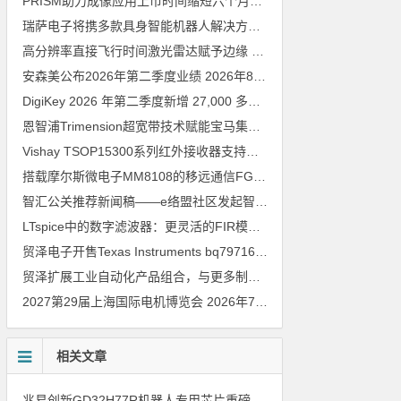
PRISM助力成像应用上市时间缩短六个月，实战指南一文解读
202
瑞萨电子将携多款具身智能机器人解决方案，首次亮相2026中国具身智能机器人产业大会
高分辨率直接飞行时间激光雷达赋予边缘 AI 空间感知能力
2026年8
安森美公布2026年第二季度业绩
2026年8月6日
DigiKey 2026 年第二季度新增 27,000 多种现货零件和 104 家供应商
恩智浦Trimension超宽带技术赋能宝马集团Digital Key Plus及生命体存在检测功能
Vishay TSOP15300系列红外接收器支持所有主流遥控代码
2026年
搭载摩尔斯微电子MM8108的移远通信FGH200M Wi-Fi HaLow模组 现已通过四项国际认证 可投入量产
智汇公关推荐新闻稿——e络盟社区发起智能家居与医疗设计挑战赛
LTspice中的数字滤波器：更灵活的FIR模型
2026年8月3日
贸泽电子开售Texas Instruments bq79716b-Q1汽车级16节电池监测器，可精确估算电动汽车续航里程
贸泽扩展工业自动化产品组合，与更多制造商合作以支持新一代系统
2027第29届上海国际电机博览会
2026年7月30日
相关文章
兆易创新GD32H77R机器人专用芯片重磅亮相，精准赋能伺服驱动与关节控制