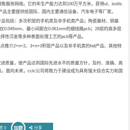
务网络。它的年生产能力达到100万平方米，获得ul、iso/ts
认证，公司产品主要提供给国际、国内主要通信设备、汽车电子等厂家。
pcb产品包括：多次积层的手机类及非手机类产品；陶瓷基材、铜基
.045mm、最小间距在0.061mm的细线路pcb；28层的高多层
选择性沉金等多种表面处理工艺的pcb等产品。
点推介2+n+2、3+n+3积层产品以及非手机类的hdi产品、其他特
改进质量，使产品达到国际先进水平的质量方针，及时、准确、高
。面向未来，cctc公司将致力于建设成为具有强大综合实力和国
赞
0
分享
加群