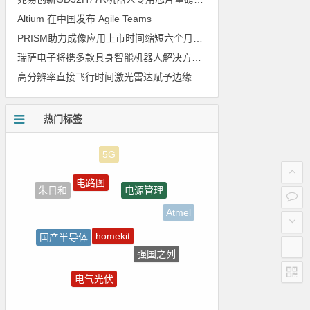
Altium 在中国发布 Agile Teams
PRISM助力成像应用上市时间缩短六个月，实战指南一文解读
瑞萨电子将携多款具身智能机器人解决方案，首次亮相2026中国具身智能机器人产业大会
高分辨率直接飞行时间激光雷达赋予边缘 AI 空间感知能力
热门标签
电路图
电源管理
朱日和
Atmel
homekit
国产半导体
强国之列
LED驱动方案
电气光伏
ZigBee
Blackfin处理器