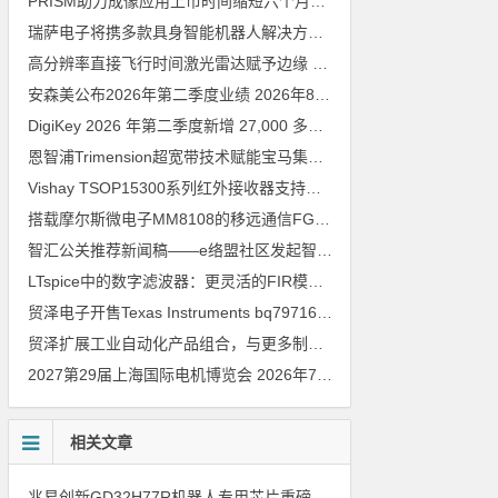
PRISM助力成像应用上市时间缩短六个月，实战指南一文解读
202
瑞萨电子将携多款具身智能机器人解决方案，首次亮相2026中国具身智能机器人产业大会
高分辨率直接飞行时间激光雷达赋予边缘 AI 空间感知能力
2026年8
安森美公布2026年第二季度业绩
2026年8月6日
DigiKey 2026 年第二季度新增 27,000 多种现货零件和 104 家供应商
恩智浦Trimension超宽带技术赋能宝马集团Digital Key Plus及生命体存在检测功能
Vishay TSOP15300系列红外接收器支持所有主流遥控代码
2026年
搭载摩尔斯微电子MM8108的移远通信FGH200M Wi-Fi HaLow模组 现已通过四项国际认证 可投入量产
智汇公关推荐新闻稿——e络盟社区发起智能家居与医疗设计挑战赛
LTspice中的数字滤波器：更灵活的FIR模型
2026年8月3日
贸泽电子开售Texas Instruments bq79716b-Q1汽车级16节电池监测器，可精确估算电动汽车续航里程
贸泽扩展工业自动化产品组合，与更多制造商合作以支持新一代系统
2027第29届上海国际电机博览会
2026年7月30日
相关文章
兆易创新GD32H77R机器人专用芯片重磅亮相，精准赋能伺服驱动与关节控制