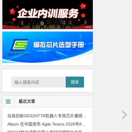
搜索
最近文章
兆易创新GD32H77R机器人专用芯片重磅亮相，精准赋能伺服驱动与关节控制
Altium 在中国发布 Agile Teams
2026年8月6日