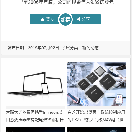
*至2006年年底，公司的现金流为9.39亿欧元
赞
0
分享
加群
发布日期：2019年07月02日 所属分类：
新闻动态
大联大诠鼎集团携手Infineon以
东芝开始出货面向系统控制应用
固态变压器重构配电效率新标杆
的TXZ+™族入门级M4V组（搭
载Arm Cortex‑M4内核的标准微