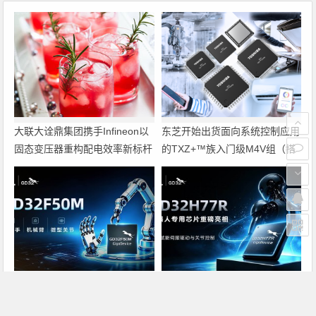
大联大诠鼎集团携手Infineon以
东芝开始出货面向系统控制应用
固态变压器重构配电效率新标杆
的TXZ+™族入门级M4V组（搭
载Arm Cortex‑M4内核的标准微
控制器）工程样品
兆易创新GD32F50MxxG高集成
兆易创新GD32H77R机器人专
电机控制MCU发布，赋能人形
用芯片重磅亮相，精准赋能伺服