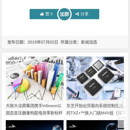
赞
0
分享
加群
发布日期：2019年07月02日 所属分类：
新闻动态
大联大诠鼎集团携手Infineon以
东芝开始出货面向系统控制应用
固态变压器重构配电效率新标杆
的TXZ+™族入门级M4V组（搭
载Arm Cortex‑M4内核的标准微
控制器）工程样品