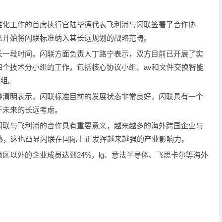
。
准化工作的首席执行官陆毕德代表飞利浦与闪联签署了合作协
已开始将闪联标准纳入其长远规划的战略范畴。
长一段时间。闪联方面负责人丁路宁表示，双方目前已开展了实
个技术分小组的工作，包括核心协议小组、av和文件交换智能
小组。
钟清明表示，闪联标准目前的发展状态非常良好，闪联具有一个
于未来的长远考虑。
闪联与飞利浦的合作具有重要意义，越来越多的海外跨国企业与
熟，这也凸显闪联在国际上正发挥越来越强的产业影响力。
区以外的企业成员达到24%，lg、意法半导体、飞思卡尔等海外