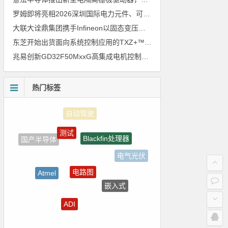
罗姆即将亮相2026深圳国际电力元件、可再生能源管理展览会暨研讨会
大联大诠鼎集团携手Infineon以固态变压器重构配电效率新标杆
东芝开始出货面向系统控制应用的TXZ+™族入门级M4V组（搭载Arm Cortex‑M4内核的标准微控制器）工程样品
兆易创新GD32F50MxxG高集成电机控制MCU发布，赋能人形机器人关节驱动革新
热门标签
测试
Blackfin处理器
国产半导体
电气光伏
电路图
Atmel
嵌入式
国产芯片
ADI
传感器信号
homekit