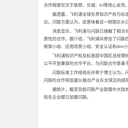
合作程度仅次于联想、长城、tcl等核心会员
据透露，飞利浦全球负责知识产权与标
议。闪联方面认为，这意味着这一跨国巨头
消息显示，飞利浦与闪联已接触了相当
质性的合作。据介绍，飞利浦共参加了闪联四
框架小组、应用场景小组、安全认证和drm
飞利浦知识产权及标准部中国区总经理
公平开放兼容的合作平台，与闪联合作是基
闪联标准工作组组长孙育宁博士认为，
闪联的合作将加速3c融合产业在全球迈向成
据统计，截至目前闪联产业联盟中大陆地
知名企业都已加盟闪联。