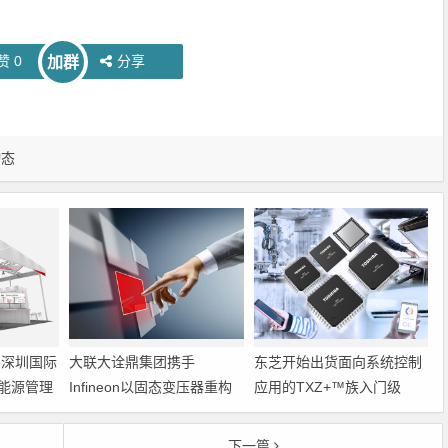
赞
0
分享
加群
动态
6深圳国际
大联大诠鼎集团携手
东芝开始出货面向系统控制
能源管理
Infineon以固态变压器重构
应用的TXZ+™族入门级
配电效率新标杆
M4V组（搭载Arm
Cortex‑M4内核的标准微控
下一篇