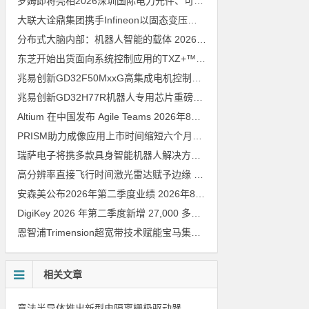
罗姆即将亮相2026深圳国际电力元件、可再生能源管理展览会暨研讨会
大联大诠鼎集团携手Infineon以固态变压器重构配电效率新标杆
202
分布式大脑内部：机器人智能的载体
2026年8月6日
东芝开始出货面向系统控制应用的TXZ+™族入门级M4V组（搭载Arm Cortex‑M4内核的标准微控制器）工程样品
兆易创新GD32F50MxxG高集成电机控制MCU发布，赋能人形机器人关节驱动革新
兆易创新GD32H77R机器人专用芯片重磅亮相，精准赋能伺服驱动与关节控制
Altium 在中国发布 Agile Teams
2026年8月6日
PRISM助力成像应用上市时间缩短六个月，实战指南一文解读
202
瑞萨电子将携多款具身智能机器人解决方案，首次亮相2026中国具身智能机器人产业大会
高分辨率直接飞行时间激光雷达赋予边缘 AI 空间感知能力
2026年8
安森美公布2026年第二季度业绩
2026年8月6日
DigiKey 2026 年第二季度新增 27,000 多种现货零件和 104 家供应商
恩智浦Trimension超宽带技术赋能宝马集团Digital Key Plus及生命体存在检测功能
相关文章
意法半导体推出新型电隔离栅极驱动器，借助先进隔离技术简化电源设计