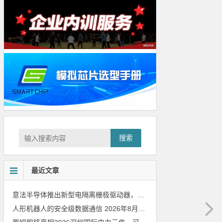
搜索
最近文章
意法半导体推出新型电隔离栅极驱动器，借助先进隔离技术简化电源设计
人形机器人的安全级数据通信
2026年8月8日