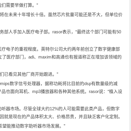
们需要早做打算。”
片收入将在未来十年增长十倍。虽然芯片批量可能还是不大，但单位价
业务部人手加入医疗电子部。rasor表示，“最终这个部门可能有50
医疗电子的重视程度。英特尔公司大约两年前创立了数字健康部
006年成立了医疗部门，adi、maxim和高通也有报道称正在增加该领域的
，我们已看见其他厂商开始跟进。”
30mips数字信号处理器，据称功耗将比目前的dsp有数量级的减
也面向耳机、mp3播放器和各种其他系统。rasor说：“植入设
听器市场。尽管全球大约12%的人可能需要此类产品，但数字
原因就是现在的产品体积太大、价格昂贵，并且缺乏客户化定制。
作，希望能推动数字助听器市场发展。”