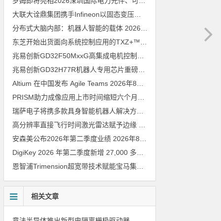
罗姆即将亮相2026深圳国际电力元件、可再生能源管理展览会暨研讨会
大联大诠鼎集团携手Infineon以固态变压器重构配电效率新标杆
202
分布式大脑内部：机器人智能的载体
2026年8月6日
东芝开始出货面向系统控制应用的TXZ+™族入门级M4V组（搭载Arm Cortex‑M4内核的标准微控制器）工程样品
兆易创新GD32F50MxxG高集成电机控制MCU发布，赋能人形机器人关节驱动革新
兆易创新GD32H77R机器人专用芯片重磅亮相，精准赋能伺服驱动与关节控制
Altium 在中国发布 Agile Teams
2026年8月6日
PRISM助力成像应用上市时间缩短六个月，实战指南一文解读
202
瑞萨电子将携多款具身智能机器人解决方案，首次亮相2026中国具身智能机器人产业大会
高分辨率直接飞行时间激光雷达赋予边缘 AI 空间感知能力
2026年8
安森美公布2026年第二季度业绩
2026年8月6日
DigiKey 2026 年第二季度新增 27,000 多种现货零件和 104 家供应商
恩智浦Trimension超宽带技术赋能宝马集团Digital Key Plus及生命体存在检测功能
相关文章
意法半导体推出新型电隔离栅极驱动器，借助先进隔离技术简化电源设计