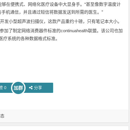
品能够在便携式、网络化医疗设备中大显身手。“甚至像数字温度计
与手机通信，并且通过短信将数据发送到所需的医生。”
ems公司合作开发小型超声波扫描仪，这款产品重约十磅，只有笔记本大小。
参加了制定网络消费器件标准的continuahealth联盟。该公司也加
医院医疗系统的各种数据格式标准。
赞
0
分享
加群
动态