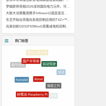
罗姆即将亮相2026深圳国际电力元件、可再生能源管理展览会暨研讨会
大联大诠鼎集团携手Infineon以固态变压器重构配电效率新标杆
东芝开始出货面向系统控制应用的TXZ+™族入门级M4V组（搭载Arm Cortex‑M4内核的标准微控制器）工程样品
兆易创新GD32F50MxxG高集成电机控制MCU发布，赋能人形机器人关节驱动革新
热门标签
国产半导体
自动驾驶
电气光伏
测试
Atmel
homekit
强国之列
嵌入式
树莓派-Raspberry Pi
朱日和
LED驱动方案