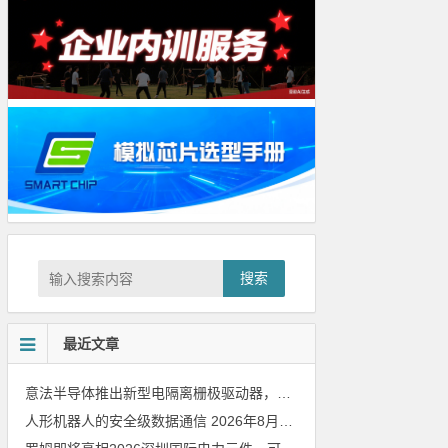
搜索
最近文章
意法半导体推出新型电隔离栅极驱动器，借助先进隔离技术简化电源设计
人形机器人的安全级数据通信
2026年8月8日