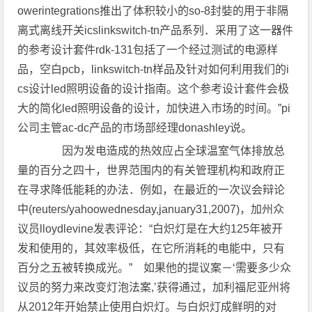
owerintegrations推出了体积较小的so-8封娤的用于非隔
离式离线开关icslinkswitch-tn产品系列．采用了这一器件
的参考设计套件rdk-131包括了一个经过测试的电源样
品，空白pcb，linkswitch-tn样品及针对如何利用我们的i
cs设计led照明设备的设计指南。这个参考设计套件会极
大的简化led照明设备的设计，加快进入市场的时间。”pi
公司主管ac-dc产品的市场部经理donashley说。
因为发电造成的热效应占全球温室气体排放总
量的百分之四十，世界范围内的有关管理机构和政府正
在寻求降低能耗的办法．例如，在最近的一次议会辩论
中(reuters/yahoowednesday,january31,2007)，加州众
议员lloydlevine发表评论：“白炽灯是在大约125年被开
发和使用的，其效率极低，在它所消耗的电能中，只有
百分之五被转换成光。” 如果他的提议案－‘需要多少众
议员的努力来改变灯泡法案,’获得通过，加利福尼亚州将
从2012年开始禁止使用白炽灯。与白炽灯成鲜明的对