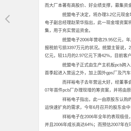
而大厂本著有高股价、好业绩支撑，募集资
统盟电子决定，将办理3.2亿元现金增
电子副总经理赵荣华指出，此一现金增资案将
集，用于充实营运资金。
统盟电子2006年营收29.95亿元，年成
报税前亏损3397万元的状况。统盟主管说，2
亿元，较11月的2.97亿元下滑42%，目前
统盟电子正式由生产主机板pcb跨入tft
首季起进入营运之外，加上国外gps厂及汽车的
而祥裕电子去年营运大好，经董事会决
07年首件pcb厂办理现增的筹资案，并将由
祥裕电子指出，此一由原股东认购的现
运快速扩充的需求，今年6月召开的股东会
祥裕电子在2006年全年的表现极佳，并
并且2006年成长高达64%；而预估2007