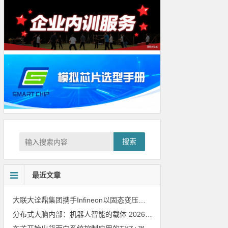
搜索
最近文章
大联大诠鼎集团携手Infineon以固态变压器重构配电效率新标杆
202
分布式大脑内部：机器人智能的载体
2026年8月6日