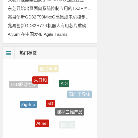
东芝开始出货面向系统控制应用的TXZ+™族入门级M4V组（搭载Arm Cortex‑M4内核的标准微控制器）工程样品
兆易创新GD32F50MxxG高集成电机控制MCU发布，赋能人形机器人关节驱动革新
兆易创新GD32H77R机器人专用芯片重磅亮相，精准赋能伺服驱动与关节控制
Altium 在中国发布 Agile Teams
热门标签
朱日和
ADI
LED驱动方案
国产半导体
5G
ZigBee
裸视三维产品
树莓派-Raspberry Pi
Atmel
嵌入式
国产芯片