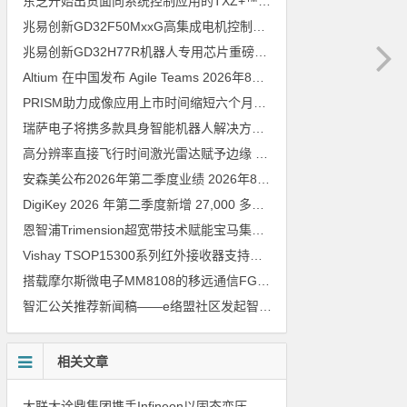
东芝开始出货面向系统控制应用的TXZ+™族入门级M4V组（搭载Arm Cortex‑M4内核的标准微控制器）工程样品
兆易创新GD32F50MxxG高集成电机控制MCU发布，赋能人形机器人关节驱动革新
兆易创新GD32H77R机器人专用芯片重磅亮相，精准赋能伺服驱动与关节控制
Altium 在中国发布 Agile Teams
2026年8月6日
PRISM助力成像应用上市时间缩短六个月，实战指南一文解读
202
瑞萨电子将携多款具身智能机器人解决方案，首次亮相2026中国具身智能机器人产业大会
高分辨率直接飞行时间激光雷达赋予边缘 AI 空间感知能力
2026年8
安森美公布2026年第二季度业绩
2026年8月6日
DigiKey 2026 年第二季度新增 27,000 多种现货零件和 104 家供应商
恩智浦Trimension超宽带技术赋能宝马集团Digital Key Plus及生命体存在检测功能
Vishay TSOP15300系列红外接收器支持所有主流遥控代码
2026年
搭载摩尔斯微电子MM8108的移远通信FGH200M Wi-Fi HaLow模组 现已通过四项国际认证 可投入量产
智汇公关推荐新闻稿——e络盟社区发起智能家居与医疗设计挑战赛
相关文章
大联大诠鼎集团携手Infineon以固态变压器重构配电效率新标杆