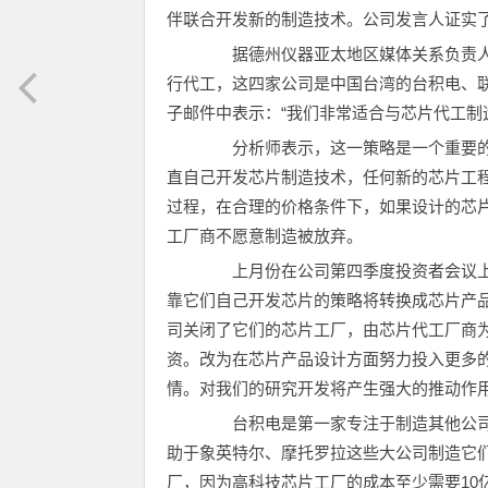
伴联合开发新的制造技术。公司发言人证实
据德州仪器亚太地区媒体关系负责人tr
行代工，这四家公司是中国台湾的台积电、
子邮件中表示：“我们非常适合与芯片代工制
分析师表示，这一策略是一个重要的
直自己开发芯片制造技术，任何新的芯片工
过程，在合理的价格条件下，如果设计的芯
工厂商不愿意制造被放弃。
上月份在公司第四季度投资者会议上中国
靠它们自己开发芯片的策略将转换成芯片产
司关闭了它们的芯片工厂，由芯片代工厂商
资。改为在芯片产品设计方面努力投入更多
情。对我们的研究开发将产生强大的推动作用
台积电是第一家专注于制造其他公司
助于象英特尔、摩托罗拉这些大公司制造它
厂，因为高科技芯片工厂的成本至少需要10