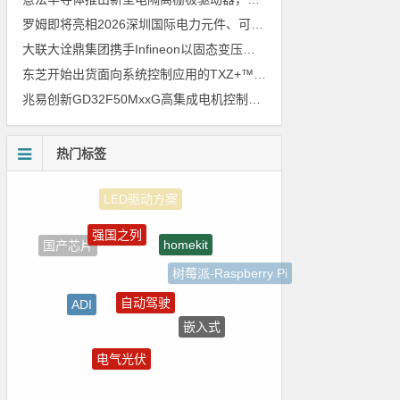
罗姆即将亮相2026深圳国际电力元件、可再生能源管理展览会暨研讨会
大联大诠鼎集团携手Infineon以固态变压器重构配电效率新标杆
东芝开始出货面向系统控制应用的TXZ+™族入门级M4V组（搭载Arm Cortex‑M4内核的标准微控制器）工程样品
兆易创新GD32F50MxxG高集成电机控制MCU发布，赋能人形机器人关节驱动革新
热门标签
强国之列
homekit
国产芯片
树莓派-Raspberry Pi
自动驾驶
ADI
嵌入式
ZigBee
电气光伏
国产半导体
Blackfin处理器