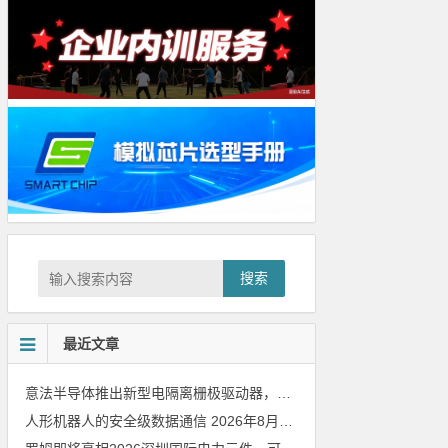
搜索
最近文章
意法半导体推出新型电隔离栅极驱动器，借助先进隔离技术简化电源设计
人形机器人的安全级数据通信
2026年8月8日