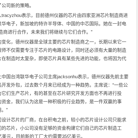
了公司新的策略。
acyzhou表示，目前德州仪器的芯片由四家亚洲芯片制造商进
联华电子，新加坡的特许半导体、中国的中芯国际。她在一封电
造商进行合作，未来我们将继续与它们合作。”
变化，德州仪器是全球主要的芯片制造商之一，长期以来它一
程师不仅需要专注于芯片的电路设计，同时还必须有大量的制造
片在制造时太复杂，即使芯片具有某些先进的功能，也将因为代
台湾联华电子公司主席jacksonhu表示，德州仪器先前主要
品开发外包，过去数个月来已经成为一种趋势。主席说：“一些公
为它们生产芯片，有的甚至在芯片研究开发方面也不再进行投
的资金，我们认为这是一种积极的行业趋势，是一件双赢的事
。”
设计芯片的厂商，在台积电之前，较小的芯片设计公司只能求
们的芯片，小公司没有足够的资金构建它们自己的芯片制造工
亿美元，目前新的工厂大约需要35亿美元。