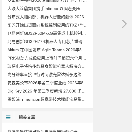
罗姆即将亮相2026深圳国际电力元件、可再生能源管理展览会暨研讨会
大联大诠鼎集团携手Infineon以固态变压器重构配电效率新标杆
202
分布式大脑内部：机器人智能的载体
2026年8月6日
东芝开始出货面向系统控制应用的TXZ+™族入门级M4V组（搭载Arm Cortex‑M4内核的标准微控制器）工程样品
兆易创新GD32F50MxxG高集成电机控制MCU发布，赋能人形机器人关节驱动革新
兆易创新GD32H77R机器人专用芯片重磅亮相，精准赋能伺服驱动与关节控制
Altium 在中国发布 Agile Teams
2026年8月6日
PRISM助力成像应用上市时间缩短六个月，实战指南一文解读
202
瑞萨电子将携多款具身智能机器人解决方案，首次亮相2026中国具身智能机器人产业大会
高分辨率直接飞行时间激光雷达赋予边缘 AI 空间感知能力
2026年8
安森美公布2026年第二季度业绩
2026年8月6日
DigiKey 2026 年第二季度新增 27,000 多种现货零件和 104 家供应商
恩智浦Trimension超宽带技术赋能宝马集团Digital Key Plus及生命体存在检测功能
相关文章
意法半导体推出新型电隔离栅极驱动器，借助先进隔离技术简化电源设计