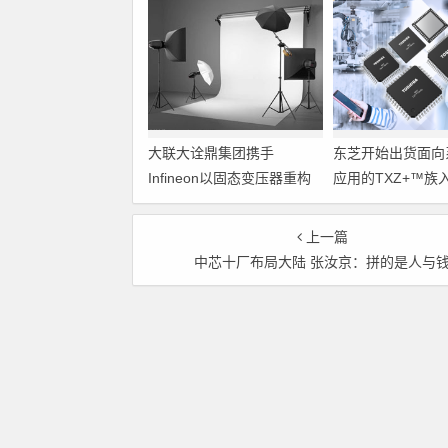
大联大诠鼎集团携手
东芝开始出货面向
Infineon以固态变压器重构
应用的TXZ+™族
配电效率新标杆
M4V组（搭载Arm
Cortex‑M4内核
上一篇
制器）工程样品
中芯十厂布局大陆 张汝京：拼的是人与