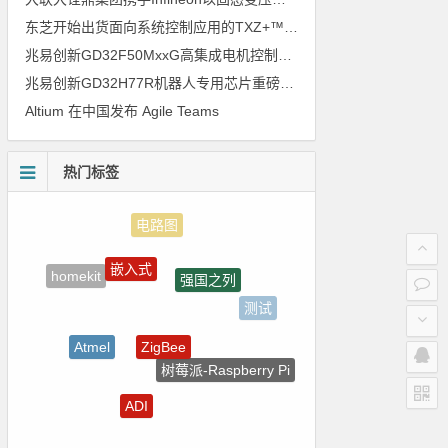
东芝开始出货面向系统控制应用的TXZ+™族入门级M4V组（搭载Arm Cortex‑M4内核的标准微控制器）工程样品
兆易创新GD32F50MxxG高集成电机控制MCU发布，赋能人形机器人关节驱动革新
兆易创新GD32H77R机器人专用芯片重磅亮相，精准赋能伺服驱动与关节控制
Altium 在中国发布 Agile Teams
热门标签
嵌入式
强国之列
homekit
测试
ZigBee
Atmel
树莓派-Raspberry Pi
裸视三维产品
ADI
自动驾驶
电气光伏