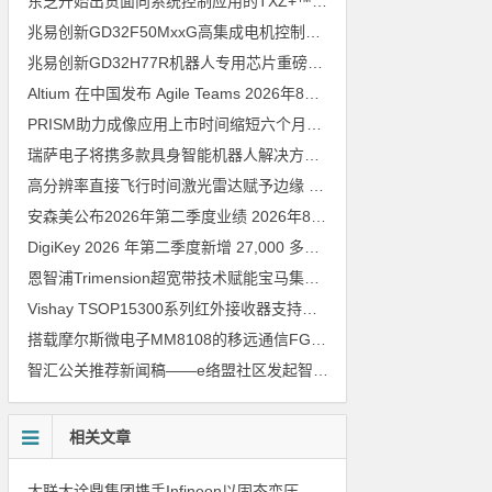
东芝开始出货面向系统控制应用的TXZ+™族入门级M4V组（搭载Arm Cortex‑M4内核的标准微控制器）工程样品
兆易创新GD32F50MxxG高集成电机控制MCU发布，赋能人形机器人关节驱动革新
兆易创新GD32H77R机器人专用芯片重磅亮相，精准赋能伺服驱动与关节控制
Altium 在中国发布 Agile Teams
2026年8月6日
PRISM助力成像应用上市时间缩短六个月，实战指南一文解读
202
瑞萨电子将携多款具身智能机器人解决方案，首次亮相2026中国具身智能机器人产业大会
高分辨率直接飞行时间激光雷达赋予边缘 AI 空间感知能力
2026年8
安森美公布2026年第二季度业绩
2026年8月6日
DigiKey 2026 年第二季度新增 27,000 多种现货零件和 104 家供应商
恩智浦Trimension超宽带技术赋能宝马集团Digital Key Plus及生命体存在检测功能
Vishay TSOP15300系列红外接收器支持所有主流遥控代码
2026年
搭载摩尔斯微电子MM8108的移远通信FGH200M Wi-Fi HaLow模组 现已通过四项国际认证 可投入量产
智汇公关推荐新闻稿——e络盟社区发起智能家居与医疗设计挑战赛
相关文章
大联大诠鼎集团携手Infineon以固态变压器重构配电效率新标杆