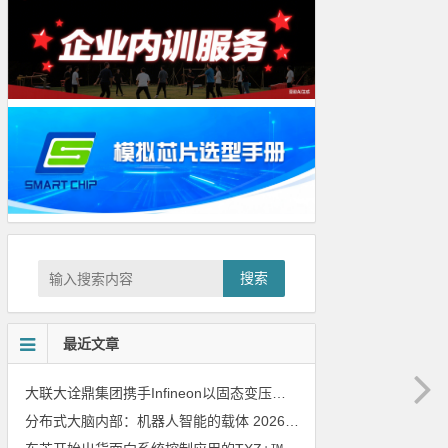
搜索
最近文章
大联大诠鼎集团携手Infineon以固态变压器重构配电效率新标杆
202
分布式大脑内部：机器人智能的载体
2026年8月6日