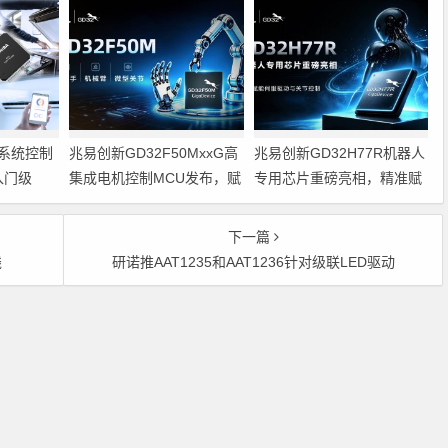
系统控制
兆易创新GD32F50MxxG高
兆易创新GD32H77R机器人
入门级
集成电机控制MCU发布，赋
专用芯片重磅亮相，精准赋
能人形机器人关节驱动革新
能伺服驱动与关节控制
的标准微控
下一篇
钱
研诺推AAT1235和AAT1236针对级联LED驱动