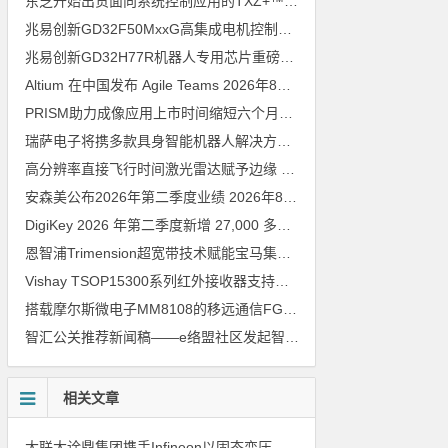
东芝开始出货面向系统控制应用的TXZ+™族入门级M4V组（搭载Arm Cortex‑M4内核的标准微控制器）工程样品
兆易创新GD32F50MxxG高集成电机控制MCU发布，赋能人形机器人关节驱动革新
兆易创新GD32H77R机器人专用芯片重磅亮相，精准赋能伺服驱动与关节控制
Altium 在中国发布 Agile Teams
2026年8月6日
PRISM助力成像应用上市时间缩短六个月，实战指南一文解读
202
瑞萨电子将携多款具身智能机器人解决方案，首次亮相2026中国具身智能机器人产业大会
高分辨率直接飞行时间激光雷达赋予边缘 AI 空间感知能力
2026年8
安森美公布2026年第二季度业绩
2026年8月6日
DigiKey 2026 年第二季度新增 27,000 多种现货零件和 104 家供应商
恩智浦Trimension超宽带技术赋能宝马集团Digital Key Plus及生命体存在检测功能
Vishay TSOP15300系列红外接收器支持所有主流遥控代码
2026年
搭载摩尔斯微电子MM8108的移远通信FGH200M Wi-Fi HaLow模组 现已通过四项国际认证 可投入量产
智汇公关推荐新闻稿——e络盟社区发起智能家居与医疗设计挑战赛
相关文章
大联大诠鼎集团携手Infineon以固态变压器重构配电效率新标杆