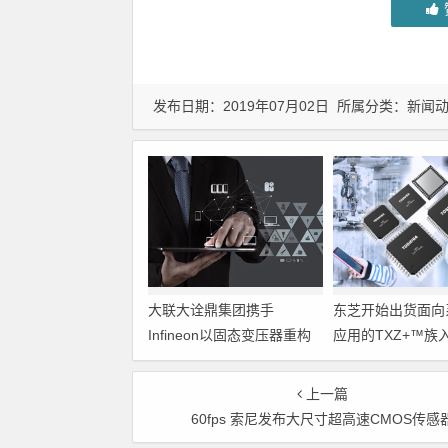
发布日期：2019年07月02日 所属分类：
新闻
大联大诠鼎集团携手
东芝开始出货面向
Infineon以固态变压器重构
应用的TXZ+™族
配电效率新标杆
M4V组（搭载Arm
Cortex‑M4内核
上一篇
制器）工程样品
60fps 索尼发布大尺寸超高速CMOS传感