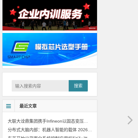
搜索
最近文章
大联大诠鼎集团携手Infineon以固态变压器重构配电效率新标杆
202
分布式大脑内部：机器人智能的载体
2026年8月6日