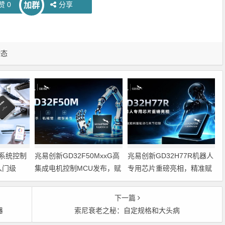
赞
0
分享
加群
动态
系统控制
兆易创新GD32F50MxxG高
兆易创新GD32H77R机器人
入门级
集成电机控制MCU发布，赋
专用芯片重磅亮相，精准赋
能人形机器人关节驱动革新
能伺服驱动与关节控制
的标准微控
下一篇
器
索尼衰老之秘：自定规格和大头病