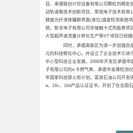
目、承德联创计控设备有限公司颗粒剂精密
动轨道衡技术创新项目、荣视电子技术有限
精度光纤液体罐群界面(液位)温度检测系统
统、新龙电子有限公司非接触卡式热能表项目
大型超声波流量计转化生产等9个项目已经确
同时，承德高新区为进一步加强自身的科
元的科技孵化中心。并设立了企业技术引进
中小型科技企业发展。2006年开发区承德
子有限公司的ic卡燃气表、承德市金建检测仪
年国家科技部火炬计划。富泉石油公司开发研制
a、16c、16d产品认证证书，开创了在全