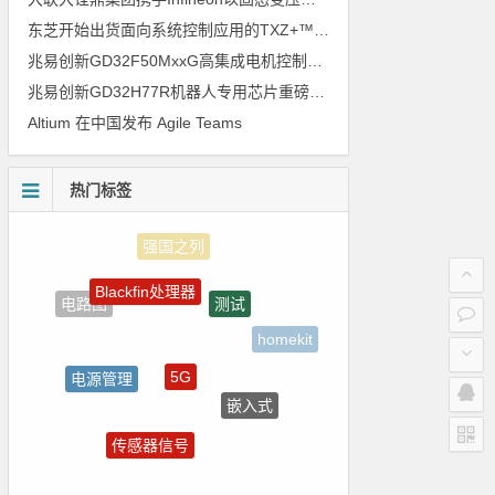
东芝开始出货面向系统控制应用的TXZ+™族入门级M4V组（搭载Arm Cortex‑M4内核的标准微控制器）工程样品
兆易创新GD32F50MxxG高集成电机控制MCU发布，赋能人形机器人关节驱动革新
兆易创新GD32H77R机器人专用芯片重磅亮相，精准赋能伺服驱动与关节控制
Altium 在中国发布 Agile Teams
热门标签
Blackfin处理器
测试
电路图
homekit
5G
电源管理
嵌入式
ZigBee
传感器信号
LED驱动方案
国产芯片