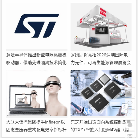
意法半导体推出新型电隔离栅极
罗姆即将亮相2026深圳国际电
驱动器，借助先进隔离技术简化
力元件、可再生能源管理展览会
电源设计
暨研讨会
大联大诠鼎集团携手Infineon以
东芝开始出货面向系统控制应用
固态变压器重构配电效率新标杆
的TXZ+™族入门级M4V组（搭
载Arm Cortex‑M4内核的标准微