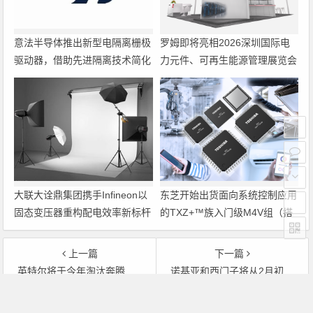
意法半导体推出新型电隔离栅极
罗姆即将亮相2026深圳国际电
驱动器，借助先进隔离技术简化
力元件、可再生能源管理展览会
电源设计
暨研讨会
大联大诠鼎集团携手Infineon以
东芝开始出货面向系统控制应用
固态变压器重构配电效率新标杆
的TXZ+™族入门级M4V组（搭
载Arm Cortex‑M4内核的标准微
控制器）工程样品
上一篇
下一篇
英特尔将于今年淘汰奔腾系列处理器
诺基亚和西门子将从2月初开展产品组合计划
文章导航