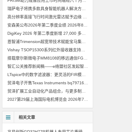
PRISM助力成像应用上市时间缩短六个月，实战指南一文解读
202
瑞萨电子将携多款具身智能机器人解决方案，首次亮相2026中国具身智能机器人产业大会
高分辨率直接飞行时间激光雷达赋予边缘 AI 空间感知能力
2026年8
安森美公布2026年第二季度业绩
2026年8月6日
DigiKey 2026 年第二季度新增 27,000 多种现货零件和 104 家供应商
恩智浦Trimension超宽带技术赋能宝马集团Digital Key Plus及生命体存在检测功能
Vishay TSOP15300系列红外接收器支持所有主流遥控代码
2026年
搭载摩尔斯微电子MM8108的移远通信FGH200M Wi-Fi HaLow模组 现已通过四项国际认证 可投入量产
智汇公关推荐新闻稿——e络盟社区发起智能家居与医疗设计挑战赛
LTspice中的数字滤波器：更灵活的FIR模型
2026年8月3日
贸泽电子开售Texas Instruments bq79716b-Q1汽车级16节电池监测器，可精确估算电动汽车续航里程
贸泽扩展工业自动化产品组合，与更多制造商合作以支持新一代系统
2027第29届上海国际电机博览会
2026年7月30日
相关文章
兆易创新GD32H77R机器人专用芯片重磅亮相，精准赋能伺服驱动与关节控制