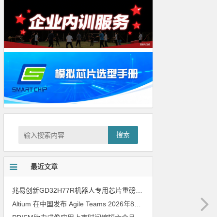
搜索
最近文章
兆易创新GD32H77R机器人专用芯片重磅亮相，精准赋能伺服驱动与关节控制
Altium 在中国发布 Agile Teams
2026年8月6日