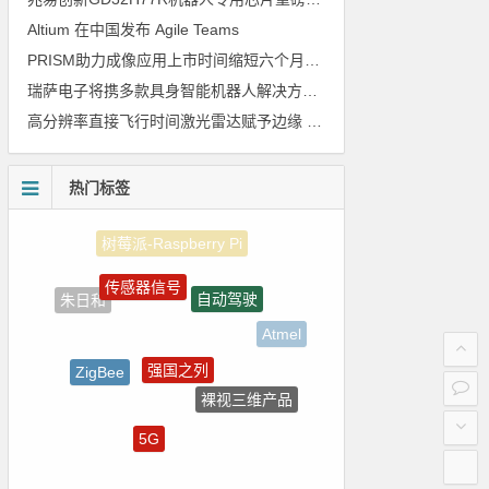
Altium 在中国发布 Agile Teams
PRISM助力成像应用上市时间缩短六个月，实战指南一文解读
瑞萨电子将携多款具身智能机器人解决方案，首次亮相2026中国具身智能机器人产业大会
高分辨率直接飞行时间激光雷达赋予边缘 AI 空间感知能力
热门标签
传感器信号
自动驾驶
朱日和
Atmel
强国之列
ZigBee
裸视三维产品
Blackfin处理器
5G
homekit
国产半导体