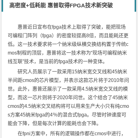
高密度+低耗能 惠普取得FPGA技术新突破
惠普近日宣布在fpga技术上取得了突破，能把现场
可编程门阵列（fpga）的密度较提高8倍，而且能耗还更
低。这一技术要求将一个纳米级纵横交换结构置于传统c
mos制程的顶层，惠普将这一技术称为“现场可编程纳米
线互联”技术，是当前的fpga技术的一种变体。
研究人员展示了一款采用15纳米宽交叉线和45纳米
半间距cmos的芯片模型，并表示这款芯片将于2010年问
世。此外，惠普还展示了一款采用4.5纳米宽交叉线的模
型，而这一芯片则将于2020年问世。这个结合了45纳米
cmos的4.5纳米交叉结构将可以用来生产大小只有纯cmo
s方案45纳米fpga的4％的混合式fpga。尽管时钟速度可
能会下降，但是每次计算的能耗也会下降。
在fpni方案中，所有的逻辑操作都在cmos中进行，