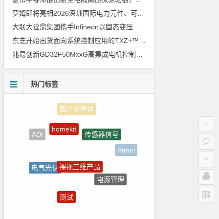
罗姆即将亮相2026深圳国际电力元件、可再生能源管理展览会暨研讨会
大联大诠鼎集团携手Infineon以固态变压器重构配电效率新标杆
东芝开始出货面向系统控制应用的TXZ+™族入门级M4V组（搭载Arm Cortex‑M4内核的标准微控制器）工程样品
兆易创新GD32F50MxxG高集成电机控制MCU发布，赋能人形机器人关节驱动革新
热门标签
homekit
传感器信号
ADI
Atmel
裸视三维产品
电气光伏
电源管理
国产芯片
测试
自动驾驶
电路图