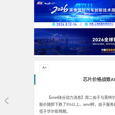
A+
芯片价格战致A
【enet硅谷动力消息】周二由于与英
股价随即下跌了5%以上。amd称，由于服
低于华尔街预期。