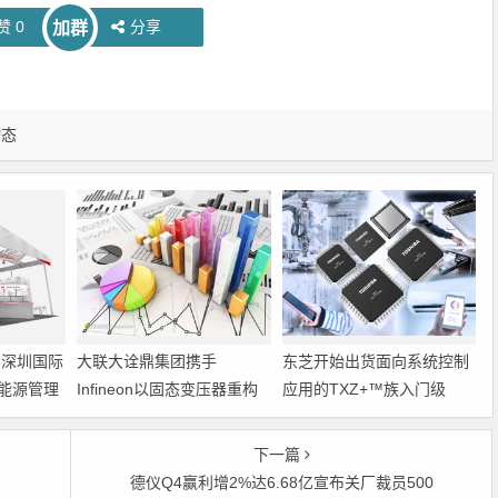
赞
0
分享
加群
动态
6深圳国际
大联大诠鼎集团携手
东芝开始出货面向系统控制
能源管理
Infineon以固态变压器重构
应用的TXZ+™族入门级
配电效率新标杆
M4V组（搭载Arm
Cortex‑M4内核的标准微控
下一篇
制器）工程样品
德仪Q4赢利增2%达6.68亿宣布关厂裁员500