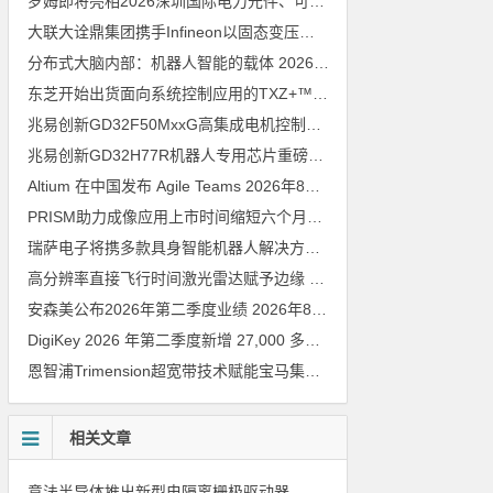
罗姆即将亮相2026深圳国际电力元件、可再生能源管理展览会暨研讨会
大联大诠鼎集团携手Infineon以固态变压器重构配电效率新标杆
202
分布式大脑内部：机器人智能的载体
2026年8月6日
东芝开始出货面向系统控制应用的TXZ+™族入门级M4V组（搭载Arm Cortex‑M4内核的标准微控制器）工程样品
兆易创新GD32F50MxxG高集成电机控制MCU发布，赋能人形机器人关节驱动革新
兆易创新GD32H77R机器人专用芯片重磅亮相，精准赋能伺服驱动与关节控制
Altium 在中国发布 Agile Teams
2026年8月6日
PRISM助力成像应用上市时间缩短六个月，实战指南一文解读
202
瑞萨电子将携多款具身智能机器人解决方案，首次亮相2026中国具身智能机器人产业大会
高分辨率直接飞行时间激光雷达赋予边缘 AI 空间感知能力
2026年8
安森美公布2026年第二季度业绩
2026年8月6日
DigiKey 2026 年第二季度新增 27,000 多种现货零件和 104 家供应商
恩智浦Trimension超宽带技术赋能宝马集团Digital Key Plus及生命体存在检测功能
相关文章
意法半导体推出新型电隔离栅极驱动器，借助先进隔离技术简化电源设计