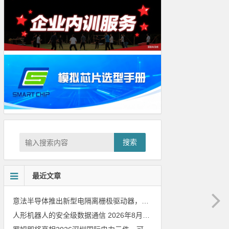
搜索
最近文章
意法半导体推出新型电隔离栅极驱动器，借助先进隔离技术简化电源设计
人形机器人的安全级数据通信
2026年8月8日