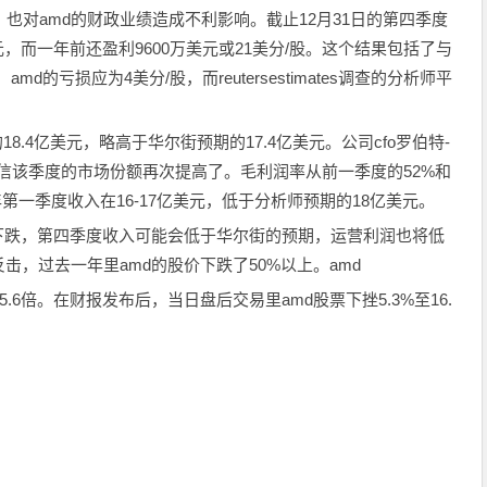
也对amd的财政业绩造成不利影响。截止12月31日的第四季度
亿美元，而一年前还盈利9600万美元或21美分/股。这个结果包括了与
md的亏损应为4美分/股，而reutersestimates调查的分析师平
.4亿美元，略高于华尔街预期的17.4亿美元。公司cfo罗伯特-
，他们相信该季度的市场份额再次提高了。毛利润率从前一季度的52%和
年第一季度收入在16-17亿美元，低于分析师预期的18亿美元。
跌，第四季度收入可能会低于华尔街的预期，运营利润也将低
，过去一年里amd的股价下跌了50%以上。amd
.6倍。在财报发布后，当日盘后交易里amd股票下挫5.3%至16.