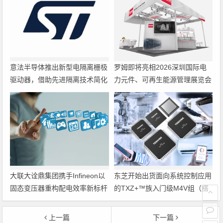
意法半导体推出新型电隔离栅极
罗姆即将亮相2026深圳国际电
驱动器，借助先进隔离技术简化
力元件、可再生能源管理展览会
电源设计
暨研讨会
大联大诠鼎集团携手Infineon以
东芝开始出货面向系统控制应用
固态变压器重构配电效率新标杆
的TXZ+™族入门级M4V组（搭
载Arm Cortex‑M4内核的标准微
控制器）工程样品
上一篇
下一篇