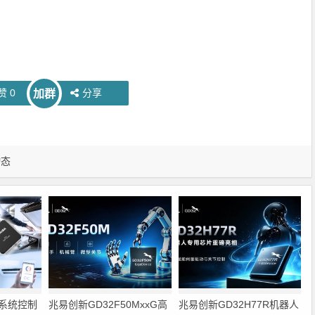
赞
0
分享
加群
动态
系统控制
兆易创新GD32F50MxxG高
兆易创新GD32H77R机器人