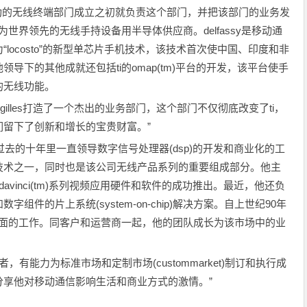
该公司成功的无线终端部门成立之初就负责这个部门，并把该部门的业务发
世界领先的无线手持设备用半导体供应商。delfassy是移动通
locosto”的新型单芯片手机技术，该技术首次使中国、印度和非
导下的其他成就还包括ti的omap(tm)平台的开发，该平台使手
的无线功能。
表示：“gilles打造了一个杰出的业务部门，这个部门不仅彻底改变了ti，
留下了创新和增长的宝贵财富。”
年。在过去的十年里一直领导数字信号处理器(dsp)的开发和商业化的工
技术之一，同时也是该公司无线产品系列的重要组成部分。他主
vinci(tm)系列视频应用硬件和软件的成功推出。最近，他还负
件的片上系统(system-on-chip)解决方案。自上世纪90年
方面的工作。同客户和运营商一起，他的团队成长为该市场中的业
领导者，有能力为标准市场和定制市场(custommarket)制订和执行成
分享他对移动通信影响生活和商业方式的激情。”