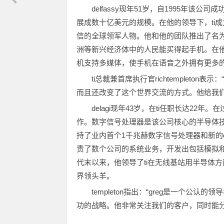
delfassy现年51岁，自1995年
展成数十亿美元的规模。在他的领导下，ti成为
信的全球领军人物。他和他的团队推出了名为“
洲等新兴经济体中的人民能买得起手机。在他领
机支持多媒体，使手机在语音之外拥有更多
ti总裁兼首席执行官richtempleton
而且还改变了这个世界交流的方式。他给我们
delagi现年43岁，在ti任职长达22
作。数字信号处理器是该公司核心的半导体
持了业内首个1千兆赫数字信号处理器和新的da
责了数个公司的系统业务，开发出包括模拟和数字组
代末以来，他领导了ti在无线基站用半导体
界领头羊。
templeton指出：“greg是一个公认的
功的战略。他非常关注我们的客户，同时能