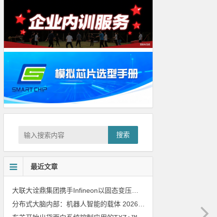
搜索
最近文章
大联大诠鼎集团携手Infineon以固态变压器重构配电效率新标杆
202
分布式大脑内部：机器人智能的载体
2026年8月6日