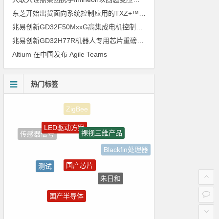
东芝开始出货面向系统控制应用的TXZ+™族入门级M4V组（搭载Arm Cortex‑M4内核的标准微控制器）工程样品
兆易创新GD32F50MxxG高集成电机控制MCU发布，赋能人形机器人关节驱动革新
兆易创新GD32H77R机器人专用芯片重磅亮相，精准赋能伺服驱动与关节控制
Altium 在中国发布 Agile Teams
热门标签
LED驱动方案
裸视三维产品
传感器信号
Blackfin处理器
国产芯片
测试
朱日和
ADI
国产半导体
嵌入式
电路图