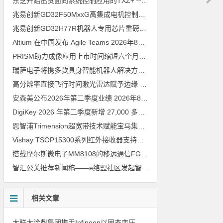
东芝开始出货面向系统控制应用的TXZ+™族入门级M4V组（搭载Arm Cortex‑M4内核的标准微控制器）工程样品
兆易创新GD32F50MxxG高集成电机控制MCU发布，赋能人形机器人关节驱动革新
兆易创新GD32H77R机器人专用芯片重磅亮相，精准赋能伺服驱动与关节控制
Altium 在中国发布 Agile Teams
2026年8月6日
PRISM助力成像应用上市时间缩短六个月，实战指南一文解读
202
瑞萨电子将携多款具身智能机器人解决方案，首次亮相2026中国具身智能机器人产业大会
高分辨率直接飞行时间激光雷达赋予边缘 AI 空间感知能力
2026年8
安森美公布2026年第二季度业绩
2026年8月6日
DigiKey 2026 年第二季度新增 27,000 多种现货零件和 104 家供应商
恩智浦Trimension超宽带技术赋能宝马集团Digital Key Plus及生命体存在检测功能
Vishay TSOP15300系列红外接收器支持所有主流遥控代码
2026年
搭载摩尔斯微电子MM8108的移远通信FGH200M Wi-Fi HaLow模组 现已通过四项国际认证 可投入量产
智汇公关推荐新闻稿——e络盟社区发起智能家居与医疗设计挑战赛
相关文章
大联大诠鼎集团携手Infineon以固态变压器重构配电效率新标杆