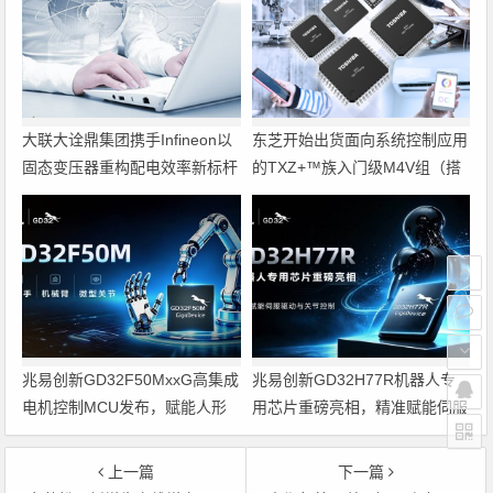
大联大诠鼎集团携手Infineon以
东芝开始出货面向系统控制应用
固态变压器重构配电效率新标杆
的TXZ+™族入门级M4V组（搭
载Arm Cortex‑M4内核的标准微
控制器）工程样品
兆易创新GD32F50MxxG高集成
兆易创新GD32H77R机器人专
电机控制MCU发布，赋能人形
用芯片重磅亮相，精准赋能伺服
机器人关节驱动革新
驱动与关节控制
上一篇
下一篇