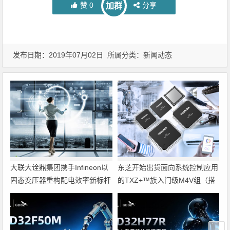
赞
0
分享
加群
发布日期：2019年07月02日 所属分类：
新闻动态
大联大诠鼎集团携手Infineon以
东芝开始出货面向系统控制应用
固态变压器重构配电效率新标杆
的TXZ+™族入门级M4V组（搭
载Arm Cortex‑M4内核的标准微
控制器）工程样品