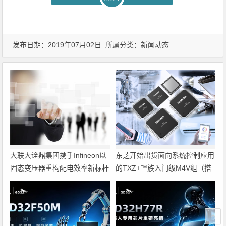
发布日期：2019年07月02日 所属分类：
新闻动态
大联大诠鼎集团携手Infineon以
东芝开始出货面向系统控制应用
固态变压器重构配电效率新标杆
的TXZ+™族入门级M4V组（搭
载Arm Cortex‑M4内核的标准微
控制器）工程样品