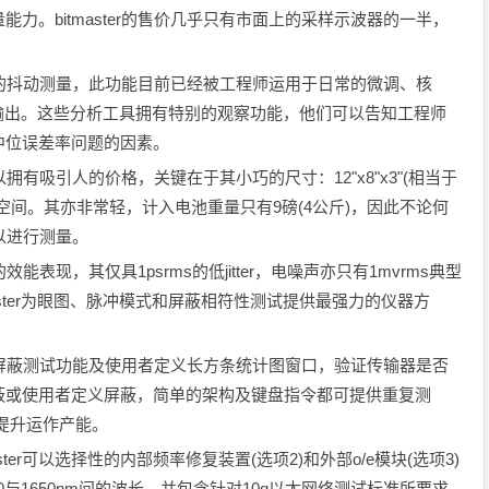
力。bitmaster的售价几乎只有市面上的采样示波器的一半，
。
精准的抖动测量，此功能目前已经被工程师运用于日常的微调、核
块的输出。这些分析工具拥有特别的观察功能，他们可以告知工程师
中位误差率问题的因素。
er之所以拥有吸引人的价格，关键在于其小巧的尺寸：12"x8"x3"(相当于
工作台空间。其亦非常轻，计入电池重量只有9磅(4公斤)，因此不论何
移以进行测量。
效能表现，其仅具1psrms的低jitter，电噪声亦只有1mvrms典型
itmaster为眼图、脉冲模式和屏蔽相符性测试提供最强力的仪器方
相符性屏蔽测试功能及使用者定义长方条统计图窗口，验证传输器是否
蔽或使用者定义屏蔽，简单的架构及键盘指令都可提供重复测
提升运作产能。
aster可以选择性的内部频率修复装置(选项2)和外部o/e模块(选项3)
0与1650nm间的波长，并包含针对10g以太网络测试标准所要求