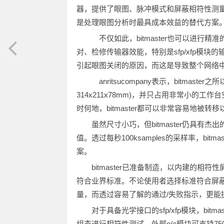
器，提供了眼图、脉冲模式和屏蔽相符性测量能
是处理眼图分析时最具成本效益的替代方案
不仅如此，bitmaster也可以进行
对、检修传输器效能，特别是sfp/xfp模
引起眼图关闭的原因，而这是导致整个网络
anritsucompany表示，bitmast
314x211x78mm)，并只占用非常小的
时何地，bitmaster都可以非常容易地被转
虽然尺寸小巧，但bitmaster仍具有杰出的
值。透过每秒100ksamples的采样率，b
案。
bitmaster已准备制造，以内建的
符合业界标准。不论使用者选择标准符合屏
量，而透过容易了解的通过/失败指示，更能
对于具备光学接口的sfp/xfp模块，bitm
组态进行相符性测试。外部o/e模块可支持75