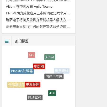
Altium 在中国发布 Agile Teams
PRISM助力成像应用上市时间缩短六个月，实战指南一文解读
瑞萨电子将携多款具身智能机器人解决方案，首次亮相2026中国具身智能机器人产业大会
高分辨率直接飞行时间激光雷达赋予边缘 AI 空间感知能力
热门标签
Atmel
电路图
Blackfin处理器
电气光伏
国产半导体
电源管理
传感器信号
ADI
自动驾驶
LED驱动方案