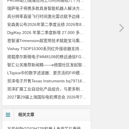
PRISM助力成像应用上市时间缩短六个月，实战指南一文解读
202
瑞萨电子将携多款具身智能机器人解决方案，首次亮相2026中国具身智能机器人产业大会
高分辨率直接飞行时间激光雷达赋予边缘 AI 空间感知能力
2026年8
安森美公布2026年第二季度业绩
2026年8月6日
DigiKey 2026 年第二季度新增 27,000 多种现货零件和 104 家供应商
恩智浦Trimension超宽带技术赋能宝马集团Digital Key Plus及生命体存在检测功能
Vishay TSOP15300系列红外接收器支持所有主流遥控代码
2026年
搭载摩尔斯微电子MM8108的移远通信FGH200M Wi-Fi HaLow模组 现已通过四项国际认证 可投入量产
智汇公关推荐新闻稿——e络盟社区发起智能家居与医疗设计挑战赛
LTspice中的数字滤波器：更灵活的FIR模型
2026年8月3日
贸泽电子开售Texas Instruments bq79716b-Q1汽车级16节电池监测器，可精确估算电动汽车续航里程
贸泽扩展工业自动化产品组合，与更多制造商合作以支持新一代系统
2027第29届上海国际电机博览会
2026年7月30日
相关文章
兆易创新GD32H77R机器人专用芯片重磅亮相，精准赋能伺服驱动与关节控制