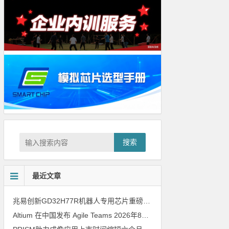
搜索
最近文章
兆易创新GD32H77R机器人专用芯片重磅亮相，精准赋能伺服驱动与关节控制
Altium 在中国发布 Agile Teams
2026年8月6日