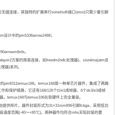
案进行无缝连接，其独特的扩展串行sonet/sdh接口(essi)只需少量引脚
；
tm设计中的pm5336arrow2488；
arrowm8xfe。
ayer2方案的简易连接，如freedm(hdlc处理器)、s/uniima(atm反
s处理器)系列。
的pm8311temux168。temux168是一种单芯片器件，集成了两路
正常工作和保护链路，它还有168/126个t1/e1成帧器、6个ds3/e3成帧
射器。temux168与temux336在软硬件上完全兼容。
年2月开始提供样片，器件封装形式为31×31mm896引脚fcbga，采用低功
温度范围(-40～+85℃)。两种器件均符合rohs无铅封装的要