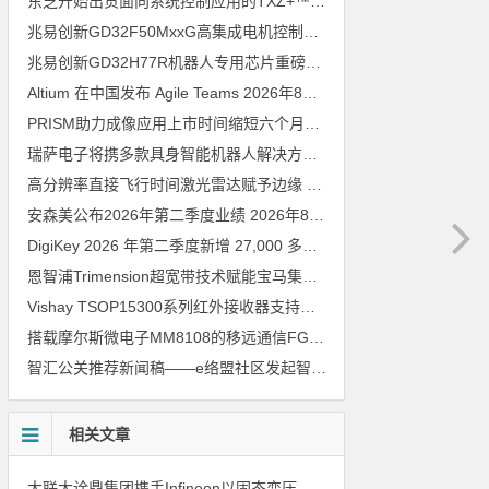
东芝开始出货面向系统控制应用的TXZ+™族入门级M4V组（搭载Arm Cortex‑M4内核的标准微控制器）工程样品
兆易创新GD32F50MxxG高集成电机控制MCU发布，赋能人形机器人关节驱动革新
兆易创新GD32H77R机器人专用芯片重磅亮相，精准赋能伺服驱动与关节控制
Altium 在中国发布 Agile Teams
2026年8月6日
PRISM助力成像应用上市时间缩短六个月，实战指南一文解读
202
瑞萨电子将携多款具身智能机器人解决方案，首次亮相2026中国具身智能机器人产业大会
高分辨率直接飞行时间激光雷达赋予边缘 AI 空间感知能力
2026年8
安森美公布2026年第二季度业绩
2026年8月6日
DigiKey 2026 年第二季度新增 27,000 多种现货零件和 104 家供应商
恩智浦Trimension超宽带技术赋能宝马集团Digital Key Plus及生命体存在检测功能
Vishay TSOP15300系列红外接收器支持所有主流遥控代码
2026年
搭载摩尔斯微电子MM8108的移远通信FGH200M Wi-Fi HaLow模组 现已通过四项国际认证 可投入量产
智汇公关推荐新闻稿——e络盟社区发起智能家居与医疗设计挑战赛
相关文章
大联大诠鼎集团携手Infineon以固态变压器重构配电效率新标杆