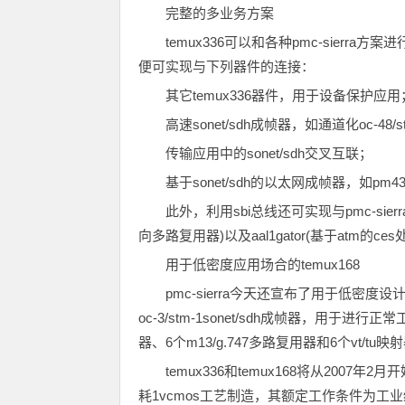
完整的多业务方案
temux336可以和各种pmc-sierra方
便可实现与下列器件的连接：
其它temux336器件，用于设备保护应用
高速sonet/sdh成帧器，如通道化oc-48/s
传输应用中的sonet/sdh交叉互联；
基于sonet/sdh的以太网成帧器，如pm4390
此外，利用sbi总线还可实现与pmc-sierral
向多路复用器)以及aal1gator(基于atm的ce
用于低密度应用场合的temux168
pmc-sierra今天还宣布了用于低密度设计
oc-3/stm-1sonet/sdh成帧器，用于进行
器、6个m13/g.747多路复用器和6个vt/tu映
temux336和temux168将从2007
耗1vcmos工艺制造，其额定工作条件为工业级