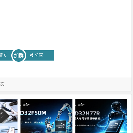
赞
0
分享
加群
动态