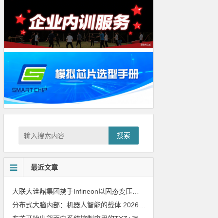
搜索
最近文章
大联大诠鼎集团携手Infineon以固态变压器重构配电效率新标杆
202
分布式大脑内部：机器人智能的载体
2026年8月6日