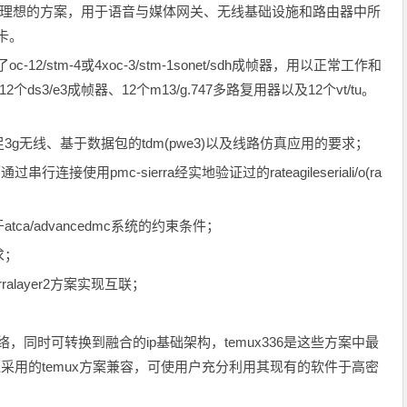
常理想的方案，用于语音与媒体网关、无线基础设施和路由器中所
线卡。
2/stm-4或4xoc-3/stm-1sonet/sdh成帧器，用以正常工作和
2个ds3/e3成帧器、12个m13/g.747多路复用器以及12个vt/tu。
g无线、基于数据包的tdm(pwe3)以及线路仿真应用的要求；
过串行连接使用pmc-sierra经实地验证过的rateagileseriali/o(ra
a/advancedmc系统的约束条件；
求；
rralayer2方案实现互联；
m网络，同时可转换到融合的ip基础架构，temux336是这些方案中最
被广泛采用的temux方案兼容，可使用户充分利用其现有的软件于高密