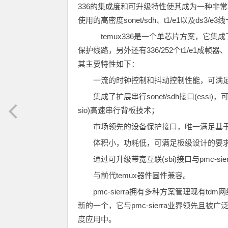
336的集成度和可升级特性使其成为一种非
使用的高密度sonet/sdh、t1/e1以及ds3/e3
temux336是一个单芯片方案，它集成了oc-1
保护线路，另外还有336/252个t1/e1成帧器、1
其主要特性如下：
一流的时钟控制和抖动控制性能，可满足3
集成了扩展串行sonet/sdh接口(essi)，可通
sio)高速串行背板技术；
市场领先的设备保护接口，唯一满足基于atc
体积小，功耗低，可满足板级设计的要
通过可升级带宽互联(sbi)接口与pmc-sie
与前代temux器件固件兼容。
pmc-sierra拥有多种方案管理现有td
新的一个，它与pmc-sierra业界领先且
度应用中。