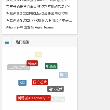
东芝开始出货面向系统控制应用的TXZ+™族入门级M4V组（搭载Arm Cortex‑M4内核的标准微控制器）工程样品
兆易创新GD32F50MxxG高集成电机控制MCU发布，赋能人形机器人关节驱动革新
兆易创新GD32H77R机器人专用芯片重磅亮相，精准赋能伺服驱动与关节控制
Altium 在中国发布 Agile Teams
热门标签
Atmel
电路图
LED驱动方案
测试
国产芯片
ADI
电气光伏
ZigBee
树莓派-Raspberry Pi
裸视三维产品
强国之列