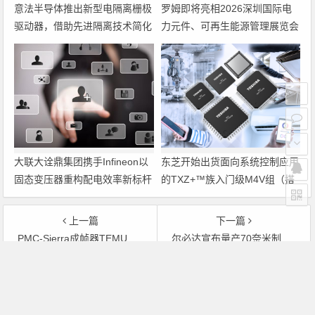
意法半导体推出新型电隔离栅极
罗姆即将亮相2026深圳国际电
驱动器，借助先进隔离技术简化
力元件、可再生能源管理展览会
电源设计
暨研讨会
大联大诠鼎集团携手Infineon以
东芝开始出货面向系统控制应用
固态变压器重构配电效率新标杆
的TXZ+™族入门级M4V组（搭
载Arm Cortex‑M4内核的标准微
控制器）工程样品
上一篇
下一篇
PMC-Sierra成帧器TEMUX 336用于下一代语音、无线和路由器平台
尔必达宣布量产70奈米制程DRAM芯片
文章导航
Copyright © 2026 电子通 版权所有. 备案号：
京ICP备
17050710号-3