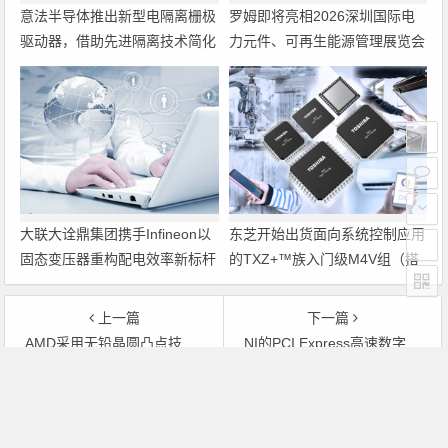
意法半导体推出新型电隔离栅极
罗姆即将亮相2026深圳国际电
驱动器，借助先进隔离技术简化
力元件、可再生能源管理展览会
电源设计
暨研讨会
大联大诠鼎集团携手Infineon以
东芝开始出货面向系统控制应用
固态变压器重构配电效率新标杆
的TXZ+™族入门级M4V组（搭
载Arm Cortex‑M4内核的标准微
控制器）工程样品
上一篇
下一篇
AMD采用无铅晶圆凸点技术,携手Amkor迈向绿色制造
NI的PCI Express高速数字I/O板卡吞吐量达200 MB/s
文章导航
Copyright © 2026 电子通 版权所有. 备案号：
京ICP备
17050710号-3