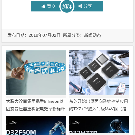
赞
0
分享
加群
发布日期：2019年07月02日 所属分类：
新闻动态
大联大诠鼎集团携手Infineon以
东芝开始出货面向系统控制应用
固态变压器重构配电效率新标杆
的TXZ+™族入门级M4V组（搭
载Arm Cortex‑M4内核的标准微
控制器）工程样品