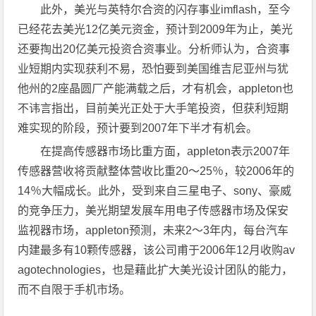
此外，美光与英特尔合资的闪存事业imflash，至今
已经花去美光12亿美元资金，预计到2009年为止，美光
还要掏出20亿美元投资合资事业。分析师认为，合资事
业短期内实现获利不易，恐怕要到美国维吉尼亚州与犹
他州的2座晶圆厂产能满载之后，才有机会，appleton也
不讳言指出，目前美光正处于大手笔投资，但获利短期
难实现的阶段，预计要到2007年下半才有机会。
在提高传感器市场比重方面，appleton表示2007年
传感器营收将贡献整体营收比重20～25％，较2006年的
14％大幅成长。此外，受到来自三星电子、sony、豪威
的竞争压力，美光期望发展车用电子传感器市场及保安
监视器市场，appleton预测，未来2～3年内，每台汽车
内建最多有10颗传感器，该公司甫于2006年12月收购av
agotechnologies，也是藉此扩大美光设计团队的能力，
而不自限于手机市场。