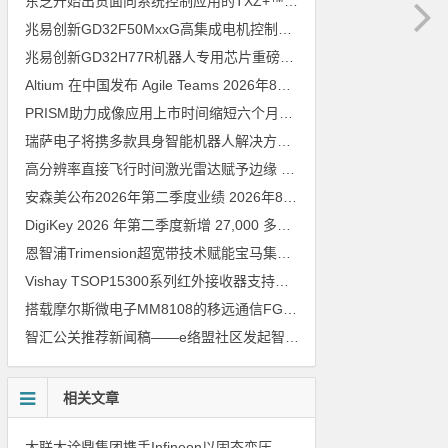
东芝开始出货面向系统控制应用的TXZ+™族入门级M4V组（搭载Arm Cortex‑M4内核的标准微控制器）工程样品
兆易创新GD32F50MxxG高集成电机控制MCU发布，赋能人形机器人关节驱动革新
兆易创新GD32H77R机器人专用芯片重磅亮相，精准赋能伺服驱动与关节控制
Altium 在中国发布 Agile Teams
2026年8月6日
PRISM助力成像应用上市时间缩短六个月，实战指南一文解读
202
瑞萨电子将携多款具身智能机器人解决方案，首次亮相2026中国具身智能机器人产业大会
高分辨率直接飞行时间激光雷达赋予边缘 AI 空间感知能力
2026年8
安森美公布2026年第二季度业绩
2026年8月6日
DigiKey 2026 年第二季度新增 27,000 多种现货零件和 104 家供应商
恩智浦Trimension超宽带技术赋能宝马集团Digital Key Plus及生命体存在检测功能
Vishay TSOP15300系列红外接收器支持所有主流遥控代码
2026年
搭载摩尔斯微电子MM8108的移远通信FGH200M Wi-Fi HaLow模组 现已通过四项国际认证 可投入量产
智汇公关推荐新闻稿——e络盟社区发起智能家居与医疗设计挑战赛
相关文章
大联大诠鼎集团携手Infineon以固态变压器重构配电效率新标杆