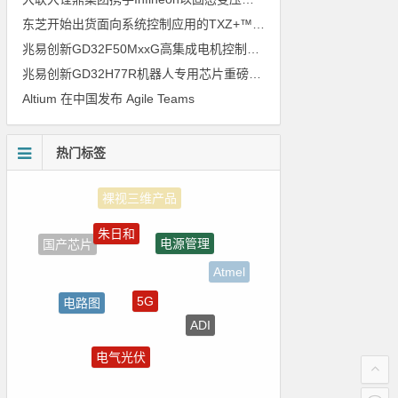
东芝开始出货面向系统控制应用的TXZ+™族入门级M4V组（搭载Arm Cortex‑M4内核的标准微控制器）工程样品
兆易创新GD32F50MxxG高集成电机控制MCU发布，赋能人形机器人关节驱动革新
兆易创新GD32H77R机器人专用芯片重磅亮相，精准赋能伺服驱动与关节控制
Altium 在中国发布 Agile Teams
热门标签
朱日和
电源管理
国产芯片
Atmel
5G
电路图
ADI
强国之列
电气光伏
测试
传感器信号