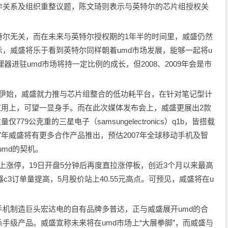
作关系及组织重整议题，陈文琦则表示与英特尔的芯片组授权关
特尔无关，而在未来与英特尔授权期的1年半的时间里，威盛仍然
，威盛将乐于看到英特尔同样朝着umd市场发展，能够一起将u
理器进驻umd市场将持一定比例的成长，但2008、2009年会是市
处理器伊始，威盛就力推与芯片组整合的低功耗平台，在针对笔记型计
的应用上，可望一显身手。而在此次媒体发布会上，威盛更展出2款
779公克重的三星电子（samsungelectronics）q1b，皆搭载
2007年威盛将有更多合作产品推出，预估2007年全球移动手机及智
umd的契机。
攻上涨停，19日开盘5分钟后再度直拉涨停板，创近3个月以来最高
c3订单量提高，5月股价站上40.55元高点。可预见，威盛将在u
机制造巨头宏达电的自有品牌多普达，正与威盛展开umd的合
手级产品。威盛宣称未来将在umd市场上“大展拳脚”，而威盛与