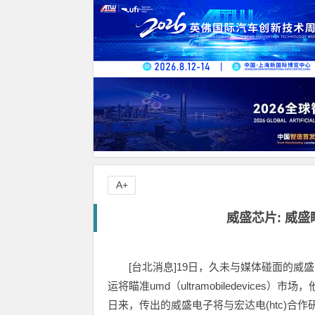
A+
威盛芯片: 威
[台北消息]19日，久未与媒体碰面的
运将瞄准umd（ultramobiledevice
日来，传出的威盛电子将与宏达电(htc)合