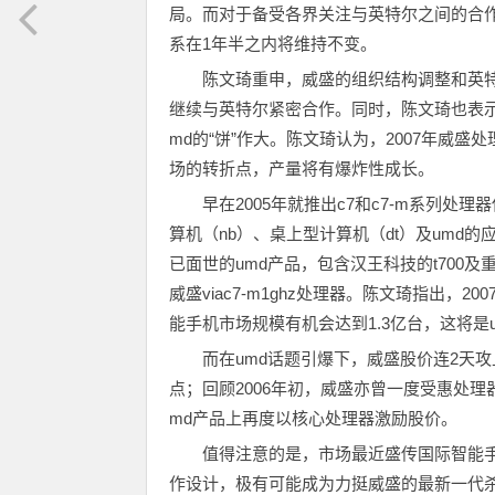
局。而对于备受各界关注与英特尔之间的合
系在1年半之内将维持不变。
陈文琦重申，威盛的组织结构调整和英
继续与英特尔紧密合作。同时，陈文琦也表示
md的“饼”作大。陈文琦认为，2007年威盛处
场的转折点，产量将有爆炸性成长。
早在2005年就推出c7和c7-m系列
算机（nb）、桌上型计算机（dt）及umd
已面世的umd产品，包含汉王科技的t700及重量仅
威盛viac7-m1ghz处理器。陈文琦指出，
能手机市场规模有机会达到1.3亿台，这将是
而在umd话题引爆下，威盛股价连2天
点；回顾2006年初，威盛亦曾一度受惠处理器
md产品上再度以核心处理器激励股价。
值得注意的是，市场最近盛传国际智能手
作设计，极有可能成为力挺威盛的最新一代杀