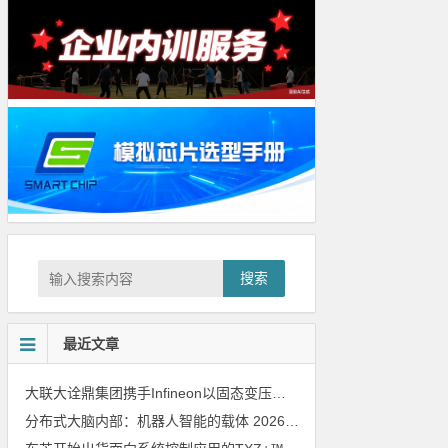
搜索
最近文章
大联大诠鼎集团携手Infineon以固态变压器重构配电效率新标杆
202
分布式大脑内部：机器人智能的载体
2026年8月6日