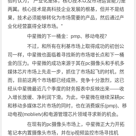
验时认为，“产业化是体，核心技术以及市场运营能力是
两翼。核心技术是高科技企业发展的根基，但并不是结
果，技术必须能够转化为市场需要的产品，然后通过产
业化经营赢得全球市场。”
中星微的下一桶金：pmp、移动电视？
不过，和所有在利基市场上取得成功的初创公
司一样，中星微也面临着寻找新的市场增长点和下一桶
金的压力。中星微的成功来源于其在pc摄像头和手机多
媒体芯片市场上先走一步，抓住了市场起飞的时机，然
而，目前这两个市场都已经成熟，竞争十分激烈，这已
经从中星微最近几个季度的财务报表中反映出来——收
入增长放缓、净利润下滑。为此，中星微在继续深耕pc
和移动多媒体芯片市场的同时，也在消费娱乐(pmp)、移
动电视(moblietv)和电源管理芯片领域寻求新的机会。
在现有的pc摄像头市场上，中星微正大力开拓
笔记本内置摄像头市场，并在ip视频监控市场寻找机