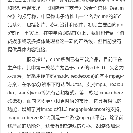
和移动电视市场。《国际电子商情》的合作媒体《eetim
es》的报导称，中星微电子将推出一个名为cube的新产
品系列，包括芯片、参考设计和软件，初期主要面向pm
p市场。事实上，在中星微网站首页上，我们也看到了消
费娱乐终端多媒体处理器这一新的产品线，但目前没有
提供具体内容链接。
报导指出，cube系列已有三款产品，目前正在
生产中。其中第一款芯片为基于arm9的vc0810，又名为
x-cube，是采用硬解码(hardwireddecode)的基本mpeg-4
方案，在qvga分辨率下可达到30fps，支持mp3、realau
dio、aac和wma等流行音频格式。第二款是mini-cube(v
c0858)，面向体积更小和更时尚的市场，它具有相似的
功能，增加了对fmradio和1.3-megapixelsensor的支持。
magic-cube(vc0812)则是一个游戏mpeg-4平台，除了前
述产品的功能外，还带有8位游戏仿真器、2d游戏加速