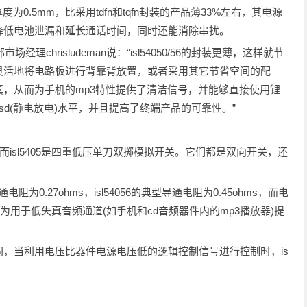
厚度为0.5mm，比采用tdfn和tqfn封装的产品薄33%左右，其电源
降低电池泄漏和延长通话时间，同时还能消除串扰。
市场经理chrisludeman说：“isl54050/56的封装更薄，这样就节
灵活地将电路板进行背靠背放置，或者采用其它节省空间的配
，从而为手机的mp3特性提供了清洁信号，并能够直接使用锂
d(静电放电)水平，并且提高了终端产品的可靠性。”
关，而isl5405是四重低压单刀双掷模拟开关。它们都是双向开关，还
通电阻为0.27ohms，isl54056的典型导通电阻为0.45ohms，而电
，从而为用于低失真音频通道(如手机和cd音频器件内的mp3播放器)提
，当利用电压比器件电源电压低的逻辑控制信号进行控制时，is