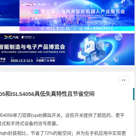
L5405和ISL54056具低失真特性且节省空间
四重isl54056单刀双掷(spdt)模拟开关。这些开关提供了超低的、更平
携式和手持式设备的信号质量。
n和tqfn封装相比，节省了72%的板空间；并为在手机应用中实现更