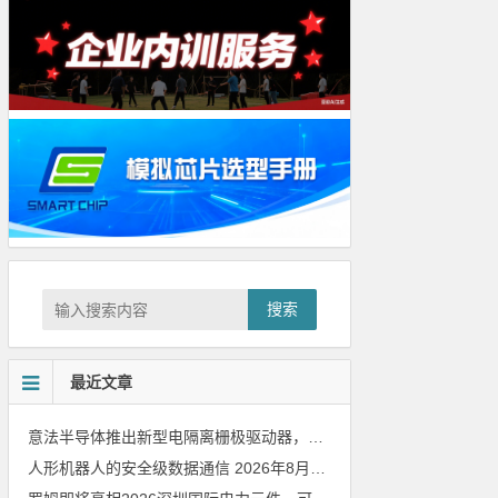
搜索
最近文章
意法半导体推出新型电隔离栅极驱动器，借助先进隔离技术简化电源设计
人形机器人的安全级数据通信
2026年8月8日