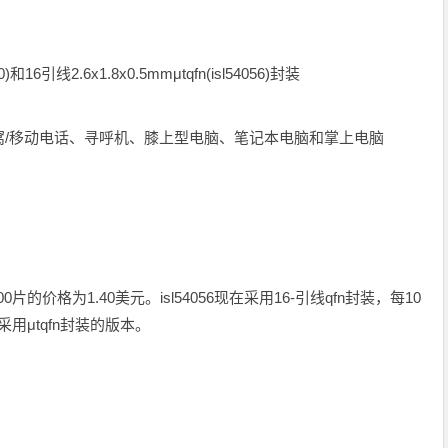
0)和16引线2.6x1.8x0.5mmμtqfn(isl54056)封装
窝/移动电话、寻呼机、膝上型电脑、笔记本电脑和掌上电脑
000片的价格为1.40美元。isl54056现在采用16-引线qfn封装，每10
采用μtqfn封装的版本。