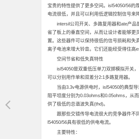
宝贵的特性提供了更多空间。isl54050/56的
电流很低，并且可以利用低逻辑控制信号来
intersil公司开关、多路复用器和ate产品部
省了板上的垂直空间，从而让设计者能够更
置。这些器件可以保持很低的信号损耗和失真
离子电池来增大铃音。它们还能经受得住高es
空间节省和低失真特性
isl54050是双重低压单刀双掷模拟开
可以分别用作单和双差分2:1多路复用器。
当由3.3v电源供电时，isl54050的典型导
阻平坦度分别为0.03ohms和0.05ohms
供了极低的总谐波失真(thd)。
跟那些交错传导电流很大的竞争器件不同
l54050/56具有很低的供电电流。
主要特性：