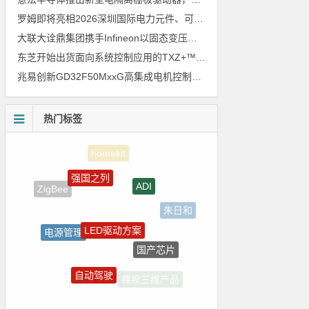
罗姆即将亮相2026深圳国际电力元件、可再生能源管理展览会暨研讨会
大联大诠鼎集团携手Infineon以固态变压器重构配电效率新标杆
东芝开始出货面向系统控制应用的TXZ+™族入门级M4V组（搭载Arm Cortex‑M4内核的标准微控制器）工程样品
兆易创新GD32F50MxxG高集成电机控制MCU发布，赋能人形机器人关节驱动革新
热门标签
强国之列
ADI
ZigBee
朱日和
LED驱动方案
电源管理
国产芯片
树莓派-Raspberry Pi
自动驾驶
裸视三维产品
传感器信号