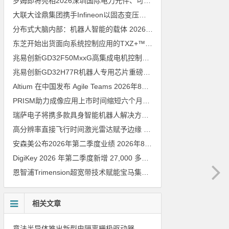
罗姆即将亮相2026深圳国际电力元件、可再生能源管理展览会暨研讨会
大联大诠鼎集团携手Infineon以固态变压器重构配电效率新标杆
202
分布式大脑内部：机器人智能的载体
2026年8月6日
东芝开始出货面向系统控制应用的TXZ+™族入门级M4V组（搭载Arm Cortex‑M4内核的标准微控制器）工程样品
兆易创新GD32F50MxxG高集成电机控制MCU发布，赋能人形机器人关节驱动革新
兆易创新GD32H77R机器人专用芯片重磅亮相，精准赋能伺服驱动与关节控制
Altium 在中国发布 Agile Teams
2026年8月6日
PRISM助力成像应用上市时间缩短六个月，实战指南一文解读
202
瑞萨电子将携多款具身智能机器人解决方案，首次亮相2026中国具身智能机器人产业大会
高分辨率直接飞行时间激光雷达赋予边缘 AI 空间感知能力
2026年8
安森美公布2026年第二季度业绩
2026年8月6日
DigiKey 2026 年第二季度新增 27,000 多种现货零件和 104 家供应商
恩智浦Trimension超宽带技术赋能宝马集团Digital Key Plus及生命体存在检测功能
相关文章
意法半导体推出新型电隔离栅极驱动器，借助先进隔离技术简化电源设计