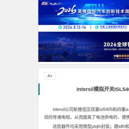
A+
Intersil模拟开关IS
intersil公司新推低压双重isl5405和
坦的导通电阻，从而提高了电池供电的、便
这些器件均采用微型μtqfn封装；跟tdf