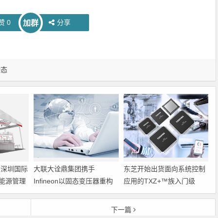
赞
0
分享
加群
动态
6深圳国际
大联大诠鼎集团携手
东芝开始出货面向系统控制
能源管理
Infineon以固态变压器重构
应用的TXZ+™族入门级
配电效率新标杆
M4V组（搭载Arm
Cortex‑M4内核的标准微控
下一篇
制器）工程样品