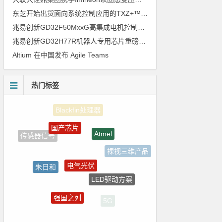
东芝开始出货面向系统控制应用的TXZ+™族入门级M4V组（搭载Arm Cortex‑M4内核的标准微控制器）工程样品
兆易创新GD32F50MxxG高集成电机控制MCU发布，赋能人形机器人关节驱动革新
兆易创新GD32H77R机器人专用芯片重磅亮相，精准赋能伺服驱动与关节控制
Altium 在中国发布 Agile Teams
热门标签
国产芯片
Atmel
传感器信号
裸视三维产品
电气光伏
朱日和
LED驱动方案
自动驾驶
强国之列
5G
国产半导体