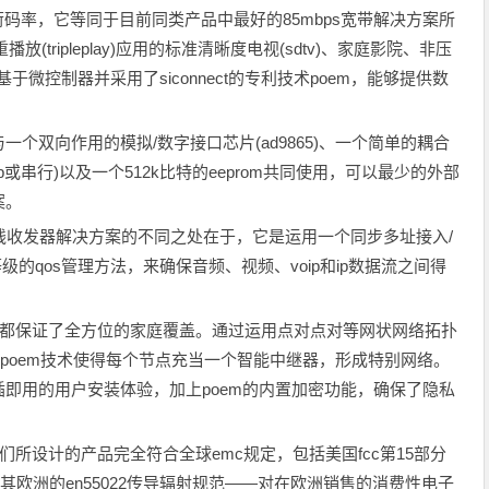
bps净荷码率，它等同于目前同类产品中最好的85mbps宽带解决方案所
放(tripleplay)应用的标准清晰度电视(sdtv)、家庭影院、非压
0基于微控制器并采用了siconnect的专利技术poem，能够提供数
个双向作用的模拟/数字接口芯片(ad9865)、一个简单的耦合
或串行)以及一个512k比特的eeprom共同使用，可以最少的外部
案。
它电力线收发器解决方案的不同之处在于，它是运用一个同步多址接入/
务等级的qos管理方法，来确保音频、视频、voip和ip数据流之间得
050都保证了全方位的家庭覆盖。通过运用点对点对等网状网络拓扑
opology)结构，poem技术使得每个节点充当一个智能中继器，形成特别网络。
即用的用户安装体验，加上poem的内置加密功能，确保了隐私
者们所设计的产品完全符合全球emc规定，包括美国fcc第15部分
spr22的规定及其欧洲的en55022传导辐射规范——对在欧洲销售的消费性电子