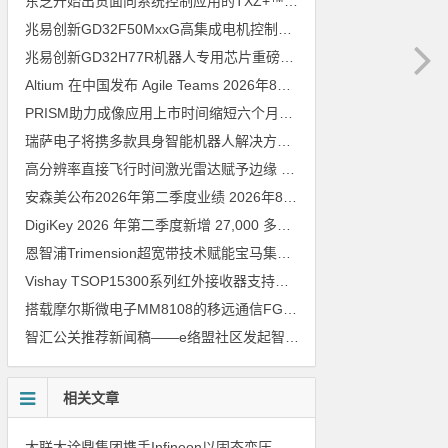
东芝开始出货面向系统控制应用的TXZ+™族入门级M4V组（搭载Arm Cortex‑M4内核的标准微控制器）工程样品
兆易创新GD32F50MxxG高集成电机控制MCU发布，赋能人形机器人关节驱动革新
兆易创新GD32H77R机器人专用芯片重磅亮相，精准赋能伺服驱动与关节控制
Altium 在中国发布 Agile Teams
2026年8月6日
PRISM助力成像应用上市时间缩短六个月，实战指南一文解读
202
瑞萨电子将携多款具身智能机器人解决方案，首次亮相2026中国具身智能机器人产业大会
高分辨率直接飞行时间激光雷达赋予边缘 AI 空间感知能力
2026年8
安森美公布2026年第二季度业绩
2026年8月6日
DigiKey 2026 年第二季度新增 27,000 多种现货零件和 104 家供应商
恩智浦Trimension超宽带技术赋能宝马集团Digital Key Plus及生命体存在检测功能
Vishay TSOP15300系列红外接收器支持所有主流遥控代码
2026年
搭载摩尔斯微电子MM8108的移远通信FGH200M Wi-Fi HaLow模组 现已通过四项国际认证 可投入量产
智汇公关推荐新闻稿——e络盟社区发起智能家居与医疗设计挑战赛
相关文章
大联大诠鼎集团携手Infineon以固态变压器重构配电效率新标杆