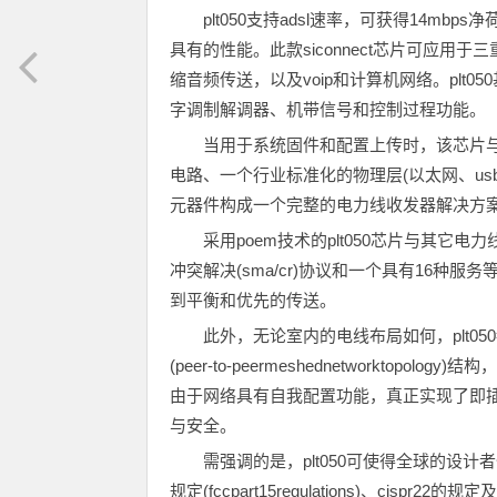
plt050支持adsl速率，可获得14m
具有的性能。此款siconnect芯片可应用于三重播
缩音频传送，以及voip和计算机网络。plt05
字调制解调器、机带信号和控制过程功能。
当用于系统固件和配置上传时，该芯片与一
电路、一个行业标准化的物理层(以太网、usb
元器件构成一个完整的电力线收发器解决方
采用poem技术的plt050芯片与其
冲突解决(sma/cr)协议和一个具有16种服
到平衡和优先的传送。
此外，无论室内的电线布局如何，plt
(peer-to-peermeshednetworkt
由于网络具有自我配置功能，真正实现了即插
与安全。
需强调的是，plt050可使得全球的设计
规定(fccpart15regulations)、ci