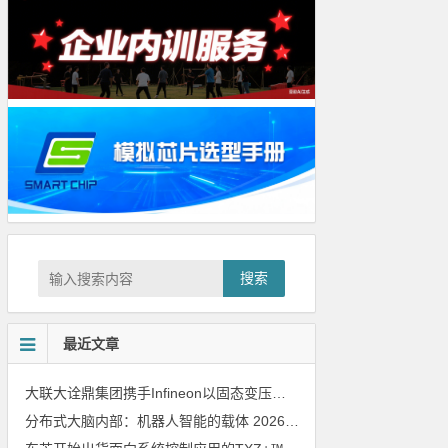
搜索
最近文章
大联大诠鼎集团携手Infineon以固态变压器重构配电效率新标杆
202
分布式大脑内部：机器人智能的载体
2026年8月6日