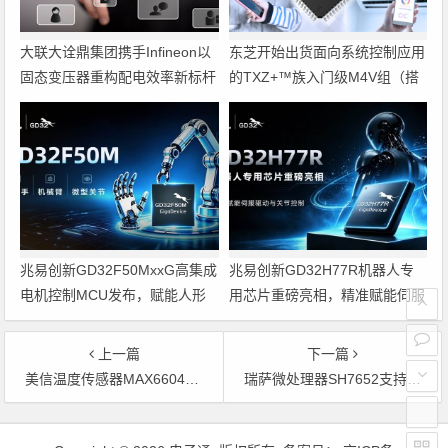
大联大诠鼎集团携手Infineon以
东芝开始出货面向系统控制应用
固态变压器重构配电效率新标杆
的TXZ+™族入门级M4V组（搭
载Arm Cortex‑M4内核的标准微
控制器）工程样品
兆易创新GD32F50MxxG高集成
兆易创新GD32H77R机器人专
电机控制MCU发布，赋能人形
用芯片重磅亮相，精准赋能伺服
机器人关节驱动革新
驱动与关节控制
上一篇
下一篇
美信温度传感器MAX6604可用于监视DDR模块温度
瑞萨微处理器SH7652支持IP广播和DTCP-IP版权保护
文章导航