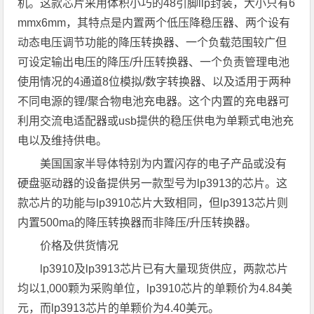
机。这款芯片采用体积小巧的48引脚llp封装，大小只有6
mmx6mm，其特点是内置两个低压降稳压器、两个设有
动态电压调节功能的降压转换器、一个负载范围较广但
可设定输出电压的降压/升压转换器、一个负责管理电池
使用情况的4通道8位模拟/数字转换器、以及适用于两种
不同电源的锂/聚合物电池充电器。这个内置的充电器可
利用交流电适配器或usb提供的稳压供电为单颗式电池充
电以及维持供电。
美国国家半导体特别为内置闪存的电子产品或没有
硬盘驱动器的设备提供另一款型号为lp3913的芯片。这
款芯片的功能与lp3910芯片大致相同，但lp3913芯片则
内置500ma的降压转换器而非降压/升压转换器。
价格及供货情况
lp3910及lp3913芯片已有大量现货供应，两款芯片
均以1,000颗为采购单位，lp3910芯片的单颗价为4.84美
元，而lp3913芯片的单颗价为4.40美元。