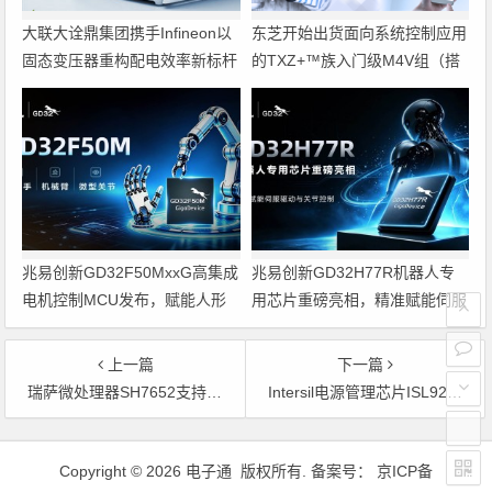
大联大诠鼎集团携手Infineon以
东芝开始出货面向系统控制应用
固态变压器重构配电效率新标杆
的TXZ+™族入门级M4V组（搭
载Arm Cortex‑M4内核的标准微
控制器）工程样品
兆易创新GD32F50MxxG高集成
兆易创新GD32H77R机器人专
电机控制MCU发布，赋能人形
用芯片重磅亮相，精准赋能伺服
机器人关节驱动革新
驱动与关节控制
上一篇
下一篇
瑞萨微处理器SH7652支持IP广播和DTCP-IP版权保护
Intersil电源管理芯片ISL9206可验证手机假冒电池
文章导航
Copyright © 2026 电子通 版权所有. 备案号：
京ICP备