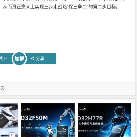
目标，从而真正意义上实现三步走战略“保三争二”的第二步目标。
赞
0
分享
加群
动态