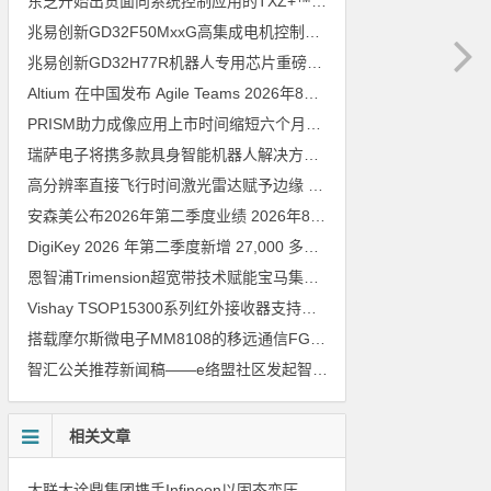
东芝开始出货面向系统控制应用的TXZ+™族入门级M4V组（搭载Arm Cortex‑M4内核的标准微控制器）工程样品
兆易创新GD32F50MxxG高集成电机控制MCU发布，赋能人形机器人关节驱动革新
兆易创新GD32H77R机器人专用芯片重磅亮相，精准赋能伺服驱动与关节控制
Altium 在中国发布 Agile Teams
2026年8月6日
PRISM助力成像应用上市时间缩短六个月，实战指南一文解读
202
瑞萨电子将携多款具身智能机器人解决方案，首次亮相2026中国具身智能机器人产业大会
高分辨率直接飞行时间激光雷达赋予边缘 AI 空间感知能力
2026年8
安森美公布2026年第二季度业绩
2026年8月6日
DigiKey 2026 年第二季度新增 27,000 多种现货零件和 104 家供应商
恩智浦Trimension超宽带技术赋能宝马集团Digital Key Plus及生命体存在检测功能
Vishay TSOP15300系列红外接收器支持所有主流遥控代码
2026年
搭载摩尔斯微电子MM8108的移远通信FGH200M Wi-Fi HaLow模组 现已通过四项国际认证 可投入量产
智汇公关推荐新闻稿——e络盟社区发起智能家居与医疗设计挑战赛
相关文章
大联大诠鼎集团携手Infineon以固态变压器重构配电效率新标杆