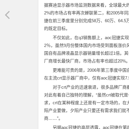
据赛迪显示器市场监测数据来看，全球最大的显示
2%的市场占有率再次蝉联第二，和2005年同
捷在前三季度里分别完成58万、60万、64.
的既定目标。
不仅如此，在q3销售额上，aoc冠捷实现8
2％，虽然9月份整体国内市场受到面板涨价
国自有品牌液晶显示器销量增长超过1倍。其中，
厂商增长最快厂商，市场占有率也超过20%
更难能可贵的是，2006年第三季度中国自有
在主流crt显示器厂商中，仅有aoc冠捷实
对于crt产业的迅速衰退，很多品牌厂商
对此有着自己独特的理解，“虽然crt被取
求，crt在某种程度上还是有一定市场的，在
阳产业要做，夕阳产业只要还有需求我们就
商……”。
另据aoc冠捷的高层透露，aoc冠捷在