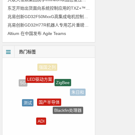
东芝开始出货面向系统控制应用的TXZ+™族入门级M4V组（搭载Arm Cortex‑M4内核的标准微控制器）工程样品
兆易创新GD32F50MxxG高集成电机控制MCU发布，赋能人形机器人关节驱动革新
兆易创新GD32H77R机器人专用芯片重磅亮相，精准赋能伺服驱动与关节控制
Altium 在中国发布 Agile Teams
热门标签
LED驱动方案
ZigBee
5G
朱日和
国产半导体
测试
Blackfin处理器
国产芯片
ADI
裸视三维产品
传感器信号