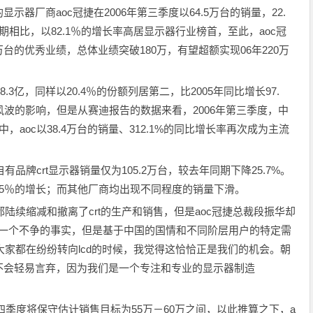
器厂商aoc冠捷在2006年第三季度以64.5万台的销量，22.
期相比，以82.1％的增长率高居显示器行业榜首，至此，aoc冠
5万台的优秀业绩，总体业绩突破180万，有望超额实现06年220万
.3亿，同样以20.4％的份额列居第二，比2005年同比增长97.
风波的影响，但是从赛迪报告的数据来看，2006年第三季度，中
aoc以38.4万台的销量、312.1%的同比增长率再次成为主流
。
品牌crt显示器销量仅为105.2万台，较去年同期下降25.7%。
现7.5％的增长；而其他厂商均出现不同程度的销量下滑。
都陆续缩减和撤离了crt的生产和销售，但是aoc冠捷总裁段振华却
代是一个不争的事实，但是基于中国的国情和不同阶层用户的特定需
大家都在纷纷转向lcd的时候，我觉得这恰恰正是我们的机会。朝
不会轻易言弃，因为我们是一个专注和专业的显示器制造
第四季度将保守估计销售目标为55万－60万之间，以此推算之下，a