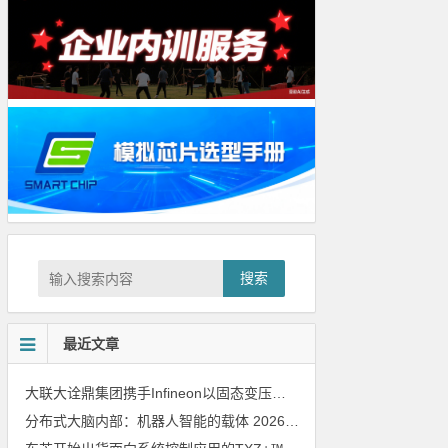
搜索
最近文章
大联大诠鼎集团携手Infineon以固态变压器重构配电效率新标杆
202
分布式大脑内部：机器人智能的载体
2026年8月6日