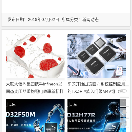
发布日期：2019年07月02日 所属分类：
新闻动态
大联大诠鼎集团携手Infineon以
东芝开始出货面向系统控制应用
固态变压器重构配电效率新标杆
的TXZ+™族入门级M4V组（搭
载Arm Cortex‑M4内核的标准微
控制器）工程样品