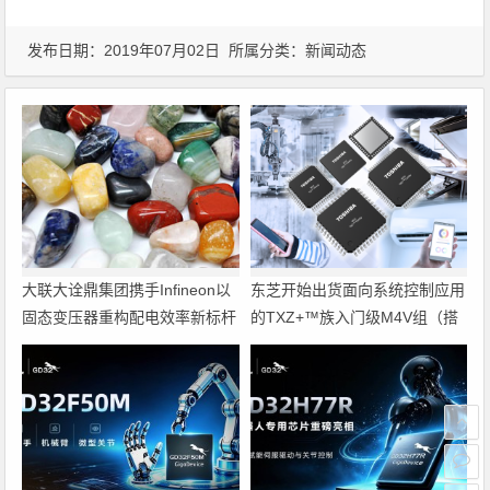
发布日期：2019年07月02日 所属分类：
新闻动态
大联大诠鼎集团携手Infineon以
东芝开始出货面向系统控制应用
固态变压器重构配电效率新标杆
的TXZ+™族入门级M4V组（搭
载Arm Cortex‑M4内核的标准微
控制器）工程样品