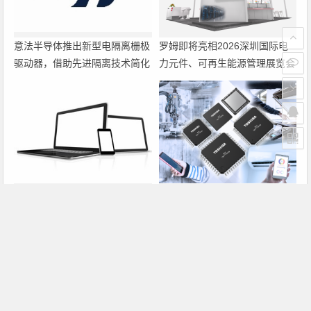
意法半导体推出新型电隔离栅极
罗姆即将亮相2026深圳国际电
驱动器，借助先进隔离技术简化
力元件、可再生能源管理展览会
电源设计
暨研讨会
大联大诠鼎集团携手Infineon以
东芝开始出货面向系统控制应用
固态变压器重构配电效率新标杆
的TXZ+™族入门级M4V组（搭
载Arm Cortex‑M4内核的标准微
控制器）工程样品
上一篇
下一篇
泰科电子推出超小型RF连接器
德利兴（SIBAS连接器）推出HD系列密集型冷压针接插件
文章导航