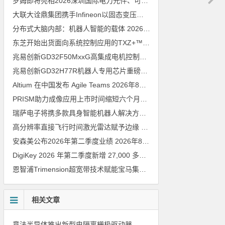
罗姆即将亮相2026深圳国际电力元件、可再生能源管理展览会暨研讨会
大联大诠鼎集团携手Infineon以固态变压器重构配电效率新标杆
202
分布式大脑内部：机器人智能的载体
2026年8月6日
东芝开始出货面向系统控制应用的TXZ+™族入门级M4V组（搭载Arm Cortex‑M4内核的标准微控制器）工程样品
兆易创新GD32F50MxxG高集成电机控制MCU发布，赋能人形机器人关节驱动革新
兆易创新GD32H77R机器人专用芯片重磅亮相，精准赋能伺服驱动与关节控制
Altium 在中国发布 Agile Teams
2026年8月6日
PRISM助力成像应用上市时间缩短六个月，实战指南一文解读
202
瑞萨电子将携多款具身智能机器人解决方案，首次亮相2026中国具身智能机器人产业大会
高分辨率直接飞行时间激光雷达赋予边缘 AI 空间感知能力
2026年8
安森美公布2026年第二季度业绩
2026年8月6日
DigiKey 2026 年第二季度新增 27,000 多种现货零件和 104 家供应商
恩智浦Trimension超宽带技术赋能宝马集团Digital Key Plus及生命体存在检测功能
相关文章
意法半导体推出新型电隔离栅极驱动器，借助先进隔离技术简化电源设计