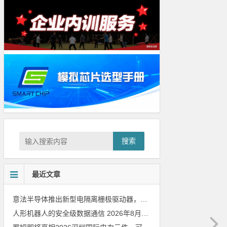
搜索
最近文章
意法半导体推出新型电隔离栅极驱动器，借助先进隔离技术简化电源设计
人形机器人的安全级数据通信
2026年8月8日