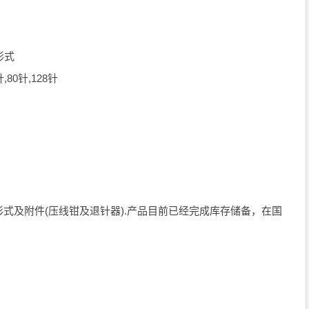
形式
0针,128针
附件(压线钳及退针器).产品目前已经完成库存储备，在国