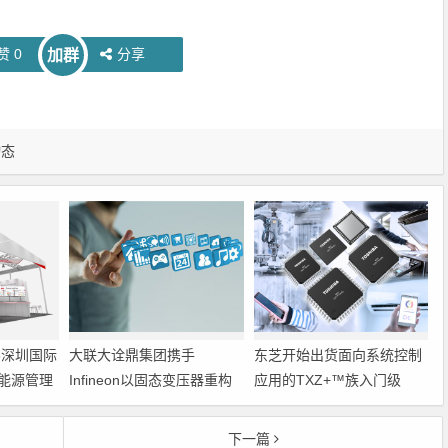
赞
0
分享
加群
动态
6深圳国际
大联大诠鼎集团携手
东芝开始出货面向系统控制
能源管理
Infineon以固态变压器重构
应用的TXZ+™族入门级
配电效率新标杆
M4V组（搭载Arm
Cortex‑M4内核的标准微控
下一篇