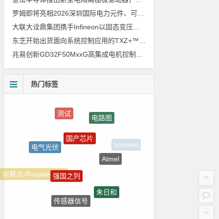
罗姆即将亮相2026深圳国际电力元件、可再生能源管理展览会暨研讨会
大联大诠鼎集团携手Infineon以固态变压器重构配电效率新标杆
东芝开始出货面向系统控制应用的TXZ+™族入门级M4V组（搭载Arm Cortex‑M4内核的标准微控制器）工程样品
兆易创新GD32F50MxxG高集成电机控制MCU发布，赋能人形机器人关节驱动革新
热门标签
测试
电路图
国产芯片
电气光伏
homekit
Atmel
强国之列
树莓派-Raspberry Pi
朱日和
传感器信号