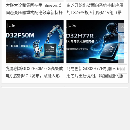
大联大诠鼎集团携手Infineon以
东芝开始出货面向系统控制应用
固态变压器重构配电效率新标杆
的TXZ+™族入门级M4V组（搭
载Arm Cortex‑M4内核的标准微
控制器）工程样品
兆易创新GD32F50MxxG高集成
兆易创新GD32H77R机器人专
电机控制MCU发布，赋能人形
用芯片重磅亮相，精准赋能伺服
机器人关节驱动革新
驱动与关节控制
上一篇
下一篇
阿尔斯通收购深圳创为实，“联璧”提供远程控制和诊断服务
842台变压器装上警示牌
文章导航
Copyright © 2026 电子通 版权所有. 备案号：
京ICP备
17050710号-3