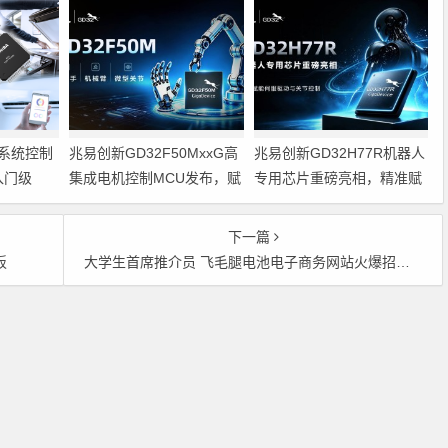
系统控制
兆易创新GD32F50MxxG高
兆易创新GD32H77R机器人
入门级
集成电机控制MCU发布，赋
专用芯片重磅亮相，精准赋
能人形机器人关节驱动革新
能伺服驱动与关节控制
的标准微控
下一篇
板
大学生首席推介员 飞毛腿电池电子商务网站火爆招募在即