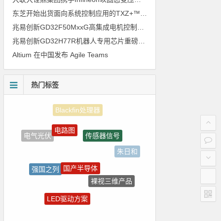
东芝开始出货面向系统控制应用的TXZ+™族入门级M4V组（搭载Arm Cortex‑M4内核的标准微控制器）工程样品
兆易创新GD32F50MxxG高集成电机控制MCU发布，赋能人形机器人关节驱动革新
兆易创新GD32H77R机器人专用芯片重磅亮相，精准赋能伺服驱动与关节控制
Altium 在中国发布 Agile Teams
热门标签
电路图
传感器信号
电气光伏
朱日和
国产半导体
强国之列
裸视三维产品
ADI
LED驱动方案
电源管理
树莓派-Raspberry Pi