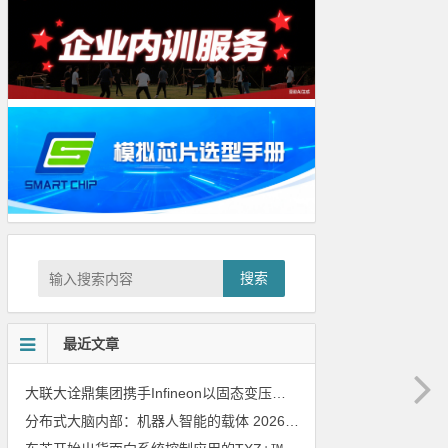
搜索
最近文章
大联大诠鼎集团携手Infineon以固态变压器重构配电效率新标杆
202
分布式大脑内部：机器人智能的载体
2026年8月6日