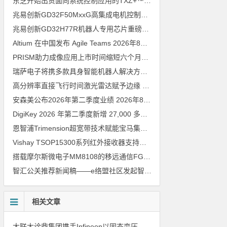
东芝开始出货面向系统控制应用的TXZ+™族入门级M4V组（搭载Arm Cortex‑M4内核的标准微控制器）工程样品
兆易创新GD32F50MxxG高集成电机控制MCU发布，赋能人形机器人关节驱动革新
兆易创新GD32H77R机器人专用芯片重磅亮相，精准赋能伺服驱动与关节控制
Altium 在中国发布 Agile Teams
2026年8月6日
PRISM助力成像应用上市时间缩短六个月，实战指南一文解读
202
瑞萨电子将携多款具身智能机器人解决方案，首次亮相2026中国具身智能机器人产业大会
高分辨率直接飞行时间激光雷达赋予边缘 AI 空间感知能力
2026年8
安森美公布2026年第二季度业绩
2026年8月6日
DigiKey 2026 年第二季度新增 27,000 多种现货零件和 104 家供应商
恩智浦Trimension超宽带技术赋能宝马集团Digital Key Plus及生命体存在检测功能
Vishay TSOP15300系列红外接收器支持所有主流遥控代码
2026年
搭载摩尔斯微电子MM8108的移远通信FGH200M Wi-Fi HaLow模组 现已通过四项国际认证 可投入量产
智汇公关推荐新闻稿——e络盟社区发起智能家居与医疗设计挑战赛
相关文章
大联大诠鼎集团携手Infineon以固态变压器重构配电效率新标杆