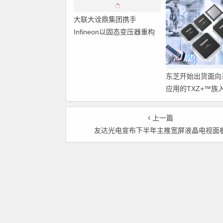
大联大诠鼎集团携手
东芝开始出货面向
Infineon以固态变压器重构
应用的TXZ+™族
配电效率新标杆
M4V组（搭载Arm
Cortex‑M4内核
上一篇
制器）工程样品
友达光电宣布下半年主推宽屏液晶电视面