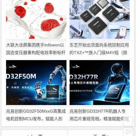
大联大诠鼎集团携手Infineon以
东芝开始出货面向系统控制应用
固态变压器重构配电效率新标杆
的TXZ+™族入门级M4V组（搭
载Arm Cortex‑M4内核的标准微
控制器）工程样品
兆易创新GD32F50MxxG高集成
兆易创新GD32H77R机器人专
电机控制MCU发布，赋能人形
用芯片重磅亮相，精准赋能伺服
机器人关节驱动革新
驱动与关节控制