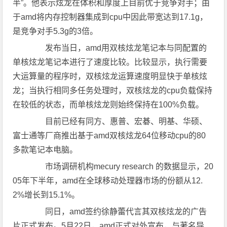
半”。他表示炫龙在体积和厚度上目前优于竞争对手；由
于amd将内存控制器集成到cpu中因此带宽达到17.1g，
是竞争对手5.3g的3倍。
发布当日，amd用双核炫龙笔记本与同配置的
单核炫龙笔记本进行了速度比较。比较显示，执行需要
大运算量的程序时，双核炫龙运算速度明显快于单核炫
龙；当执行相同多任务处理时，双核炫龙的cpu负载保持
在较低的状态，而单核炫龙则始终保持在100%负载。
目前已经有同方、惠普、宏碁、明基、华硕、
富士通等厂商推出基于amd双核炫龙64位移动cpu的80
多款笔记本电脑。
市场调研机构mecury research 的数据显示，20
05年下半年，amd在全球移动处理器市场的份额从12.
2%增长到15.1%。
同日，amd签约徐静蕾代言其双核炫龙的广告
片正式发布。5月22日，amd正式对外宣布，与著名导