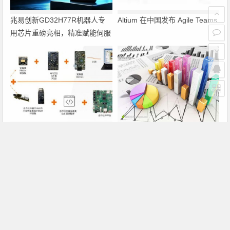
兆易创新GD32H77R机器人专
Altium 在中国发布 Agile Teams
用芯片重磅亮相，精准赋能伺服
驱动与关节控制
PRISM助力成像应用上市时间缩
瑞萨电子将携多款具身智能机器
短六个月，实战指南一文解读
人解决方案，首次亮相2026中
国具身智能机器人产业大会
上一篇
下一篇
诺基亚扩大在华移动基础设备研发力度
英特尔正式公布CBB渠道计划 内地仅TCL参与
文章导航
Copyright © 2026 电子通 版权所有. 备案号：
京ICP备