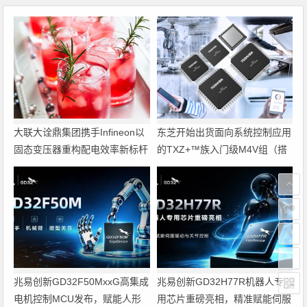
大联大诠鼎集团携手Infineon以
东芝开始出货面向系统控制应用
固态变压器重构配电效率新标杆
的TXZ+™族入门级M4V组（搭
载Arm Cortex‑M4内核的标准微
控制器）工程样品
兆易创新GD32F50MxxG高集成
兆易创新GD32H77R机器人专
电机控制MCU发布，赋能人形
用芯片重磅亮相，精准赋能伺服