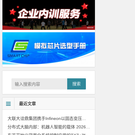
搜索
最近文章
大联大诠鼎集团携手Infineon以固态变压器重构配电效率新标杆
202
分布式大脑内部：机器人智能的载体
2026年8月6日