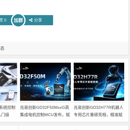
赞
0
分享
加群
动态
系统控制
兆易创新GD32F50MxxG高
兆易创新GD32H77R机器人
入门级
集成电机控制MCU发布，赋
专用芯片重磅亮相，精准赋
能人形机器人关节驱动革新
能伺服驱动与关节控制
的标准微控