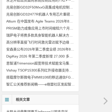
东芝开始出货面向系统控制应用的TXZ+™族入门级M4V组（搭载Arm Cortex‑M4内核的标准微控制器）工程样品
兆易创新GD32F50MxxG高集成电机控制MCU发布，赋能人形机器人关节驱动革新
兆易创新GD32H77R机器人专用芯片重磅亮相，精准赋能伺服驱动与关节控制
Altium 在中国发布 Agile Teams
2026年8月6日
PRISM助力成像应用上市时间缩短六个月，实战指南一文解读
202
瑞萨电子将携多款具身智能机器人解决方案，首次亮相2026中国具身智能机器人产业大会
高分辨率直接飞行时间激光雷达赋予边缘 AI 空间感知能力
2026年8
安森美公布2026年第二季度业绩
2026年8月6日
DigiKey 2026 年第二季度新增 27,000 多种现货零件和 104 家供应商
恩智浦Trimension超宽带技术赋能宝马集团Digital Key Plus及生命体存在检测功能
Vishay TSOP15300系列红外接收器支持所有主流遥控代码
2026年
搭载摩尔斯微电子MM8108的移远通信FGH200M Wi-Fi HaLow模组 现已通过四项国际认证 可投入量产
智汇公关推荐新闻稿——e络盟社区发起智能家居与医疗设计挑战赛
相关文章
大联大诠鼎集团携手Infineon以固态变压器重构配电效率新标杆