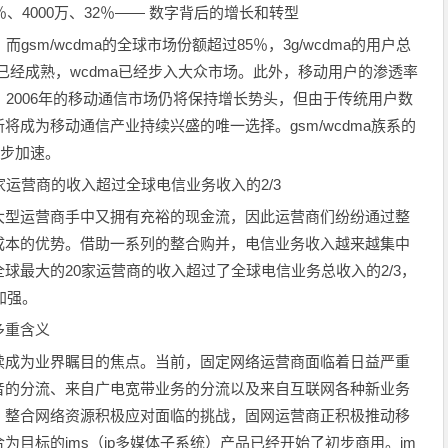
、4000万、32％―― 数字背后的增长和转型
m/wcdma的全球市场份额超过85％，3g/wcdma的用户总
环境已经成熟，wcdma已经步入大众市场。此外，移动用户的渗透率
，2006年的移动通信市场仍将保持增长势头，但由于传统用户数
成为移动通信产业持续兴盛的唯一选择。gsm/wcdma族系的
一步加速。
运营商的收入超过全球电信业务收入的2/3
型运营商手中又拥有充裕的现金流，因此运营商们纷纷通过整
成本的优势。借助一系列的整合购并，电信业务收入越来越集中
球最大的20家运营商的收入超过了全球电信业务总收入的2/3，
加强。
多重含义
成为业界瞩目的焦点。当前，固定网络运营商面临着日益严重
音的分流、来自广电宽带业务的分流以及来自互联网各种新业务
，整合网络资源积极应对面临的挑战，固网运营商正积极推动移
目标的ims（ip多媒体子系统）产品已经开始了初步商用。im