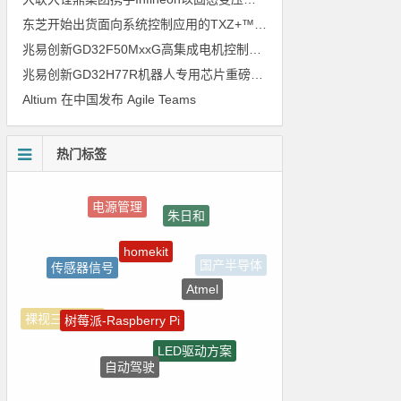
东芝开始出货面向系统控制应用的TXZ+™族入门级M4V组（搭载Arm Cortex‑M4内核的标准微控制器）工程样品
兆易创新GD32F50MxxG高集成电机控制MCU发布，赋能人形机器人关节驱动革新
兆易创新GD32H77R机器人专用芯片重磅亮相，精准赋能伺服驱动与关节控制
Altium 在中国发布 Agile Teams
热门标签
朱日和
homekit
传感器信号
国产半导体
Atmel
树莓派-Raspberry Pi
裸视三维产品
LED驱动方案
自动驾驶
电路图