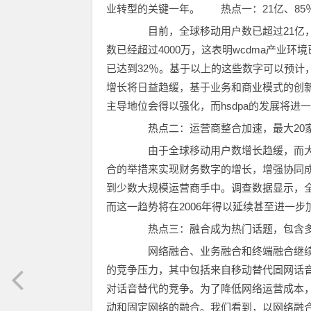
业转型的关键一年。 热点一：21亿、85％
目前，全球移动用户数已超过21亿，而gs
数已经超过4000万，这表明wcdma产业
已达到32％。基于以上的这些数字可以预计
增长将日益趋缓，基于业务和商业模式的创新将
主导地位会得以强化，而hsdpa的发展将进
热点二：运营商整合加速，最大20家
由于全球移动用户数增长趋缓，而大
合的举措来实现财务数字的增长，增强协同
到少数大规模运营商手中。调查数据显示，全
而这一趋势将在2006年得以延续甚至进一步
热点三：融合成为热门话题，包含
网络融合、业务融合和终端融合继续
的竞争压力，其中包括来自移动替代固网话
对话音替代的竞争。为了降低网络运营成本
动和固定网络的融合。我们看到，以网络融合为