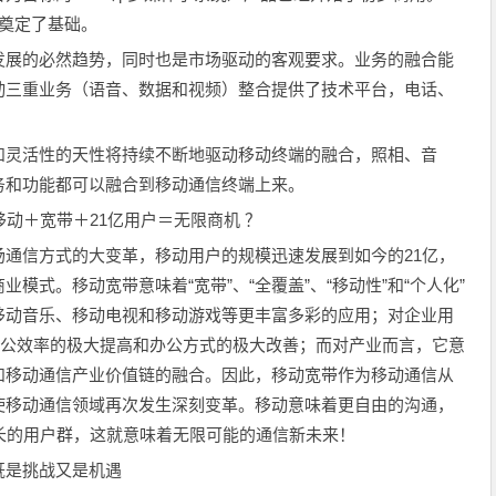
奠定了基础。
展的必然趋势，同时也是市场驱动的客观要求。业务的融合能
动三重业务（语音、数据和视频）整合提供了技术平台，电话、
灵活性的天性将持续不断地驱动移动终端的融合，照相、音
务和功能都可以融合到移动通信终端上来。
动＋宽带＋21亿用户＝无限商机 ？
信方式的大变革，移动用户的规模迅速发展到如今的21亿，
模式。移动宽带意味着“宽带”、“全覆盖”、“移动性”和“个人化”
移动音乐、移动电视和移动游戏等更丰富多彩的应用；对企业用
办公效率的极大提高和办公方式的极大改善；而对产业而言，它意
和移动通信产业价值链的融合。因此，移动宽带作为移动通信从
使移动通信领域再次发生深刻变革。移动意味着更自由的沟通，
长的用户群，这就意味着无限可能的通信新未来！
是挑战又是机遇