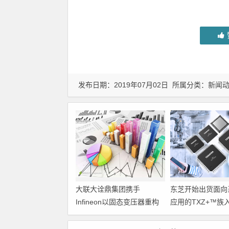
发布日期：2019年07月02日 所属分类：
新闻
大联大诠鼎集团携手
东芝开始出货面向
Infineon以固态变压器重构
应用的TXZ+™族
配电效率新标杆
M4V组（搭载Arm
Cortex‑M4内核