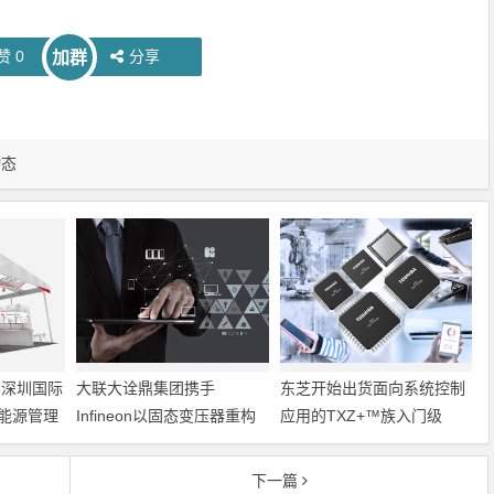
赞
0
分享
加群
动态
6深圳国际
大联大诠鼎集团携手
东芝开始出货面向系统控制
能源管理
Infineon以固态变压器重构
应用的TXZ+™族入门级
配电效率新标杆
M4V组（搭载Arm
Cortex‑M4内核的标准微控
下一篇