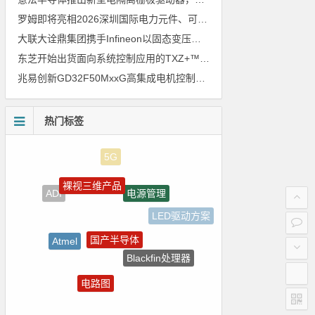
罗姆即将亮相2026深圳国际电力元件、可再生能源管理展览会暨研讨会
大联大诠鼎集团携手Infineon以固态变压器重构配电效率新标杆
东芝开始出货面向系统控制应用的TXZ+™族入门级M4V组（搭载Arm Cortex‑M4内核的标准微控制器）工程样品
兆易创新GD32F50MxxG高集成电机控制MCU发布，赋能人形机器人关节驱动革新
热门标签
裸视三维产品
电源管理
ADI
LED驱动方案
国产半导体
Atmel
Blackfin处理器
朱日和
电路图
homekit
传感器信号