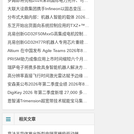
罗姆即将亮相2026深圳国际电力元件、可再生能源管理展览会暨研讨会
大联大诠鼎集团携手Infineon以固态变压器重构配电效率新标杆
202
分布式大脑内部：机器人智能的载体
2026年8月6日
东芝开始出货面向系统控制应用的TXZ+™族入门级M4V组（搭载Arm Cortex‑M4内核的标准微控制器）工程样品
兆易创新GD32F50MxxG高集成电机控制MCU发布，赋能人形机器人关节驱动革新
兆易创新GD32H77R机器人专用芯片重磅亮相，精准赋能伺服驱动与关节控制
Altium 在中国发布 Agile Teams
2026年8月6日
PRISM助力成像应用上市时间缩短六个月，实战指南一文解读
202
瑞萨电子将携多款具身智能机器人解决方案，首次亮相2026中国具身智能机器人产业大会
高分辨率直接飞行时间激光雷达赋予边缘 AI 空间感知能力
2026年8
安森美公布2026年第二季度业绩
2026年8月6日
DigiKey 2026 年第二季度新增 27,000 多种现货零件和 104 家供应商
恩智浦Trimension超宽带技术赋能宝马集团Digital Key Plus及生命体存在检测功能
相关文章
意法半导体推出新型电隔离栅极驱动器，借助先进隔离技术简化电源设计